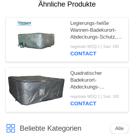
Ähnliche Produkte
Legierungs-heiße
Wannen-Badekurort-
Abdeckungs-Schutz,
Protecta-Badekurort-
negotiate MOQ:1 | Satz 100
Abdeckungs-
CONTACT
UVbeständiges
Quadratischer
Badekurort-
Abdeckungs-
Schutzhaube-heiße
negotiate MOQ:1 | Satz 100
Wannen-Abdeckungs-
CONTACT
Schutz-justierbare
Höhe
Beliebte Kategorien
Alle