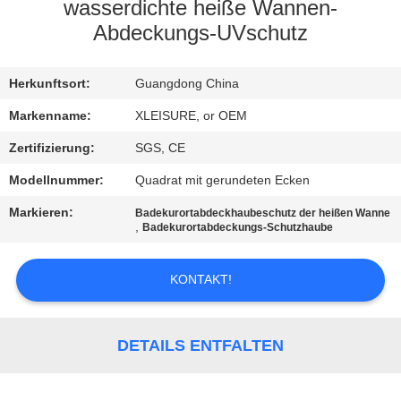
CONTROL
wasserdichte heiße Wannen-
Abdeckungs-UVschutz
CONTACT
Herkunftsort:
Guangdong China
US
Markenname:
XLEISURE, or OEM
REQUEST
Zertifizierung:
SGS, CE
A
Modellnummer:
Quadrat mit gerundeten Ecken
QUOTE
Markieren:
Badekurortabdeckhaubeschutz der heißen Wanne
,
Badekurortabdeckungs-Schutzhaube
SITEMAP
KONTAKT!
PRIVACY
POLICY
DETAILS ENTFALTEN