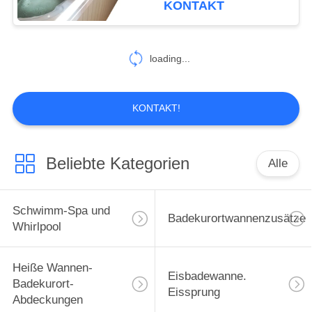
KONTAKT
Nutzungsdauer
20
Heiße Wannen-
loading...
Badekurort-Schritte
KONTAKT!
Beliebte Kategorien
Alle
163
Badekurort-Filter
Schwimm-Spa und
Badekurortwannenzusätze
Whirlpool
Heiße Wannen-
Eisbadewanne.
Badekurort-
Eissprung
Abdeckungen