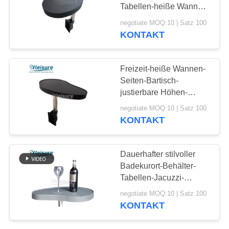
Tabellen-heiße Wanne
trinkt Behälter-
negotiate MOQ:10 | Satz 100
Schwenker für einfache
KONTAKT
33
Reichweite
Schwimmen-
Freizeit-heiße Wannen-
Badekurort-
Seiten-Bartisch-
justierbare Höhen-
Abdeckungen
Richtung für Sauna-
negotiate MOQ:10 | Satz 100
Räume
KONTAKT
16
Dauerhafter stilvoller
Hölzerne heiße
Badekurort-Behälter-
Tabellen-Jacuzzi-
Wannen-Abdeckung
Tabellen-Edelstahl
negotiate MOQ:10 | Satz 100
aufrechter Pole
KONTAKT