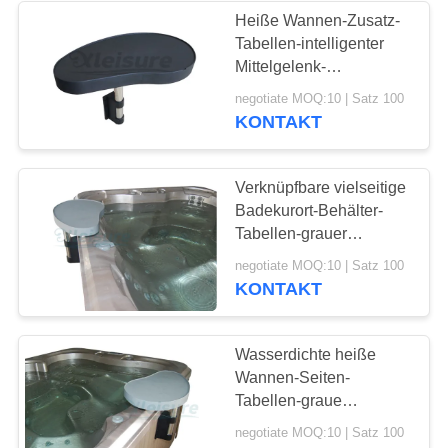
Heiße Wannen-Zusatz-
Tabellen-intelligenter
6
Mittelgelenk-
Aufblasbare
Plastikentwurfs-
negotiate MOQ:10 | Satz 100
sorgloser Bau
KONTAKT
Badekurort-
Abdeckung
Verknüpfbare vielseitige
Badekurort-Behälter-
Tabellen-grauer
Badekurort-
46
negotiate MOQ:10 | Satz 100
Transportgestell-
KONTAKT
Behälter für Getränk-
Badekurortabdeckungsh
Imbisse
Wasserdichte heiße
Wannen-Seiten-
Tabellen-graue
Schraube Badekurort-
negotiate MOQ:10 | Satz 100
Stangen-an der langen