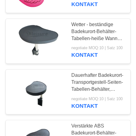
Becherhalter-
KONTAKT
aufblasbares Glashalter-
KONTAKT
Floss-Getränk-
Küstenmotorschiff
Wetter - beständige
110
REFERENZEN
Badekurort-Behälter-
Heiße Wannen-
Tabellen-heiße Wannen-
Behälter-
SITEMAP
Badekurort-
negotiate MOQ:10 | Satz 100
allgemeinhintabelle
KONTAKT
43×64×14 cm
Abdeckungen
PRIVACY
Dauerhafter Badekurort-
POLICY
Transportgestell-Seiten-
Tabellen-Behälter,
4
Polymer-Pool-Seiten-
negotiate MOQ:10 | Satz 100
Eisbadewanne.
Behälter-einfache
KONTAKT
Installation
Eissprung
Verstärkte ABS
Badekurort-Behälter-