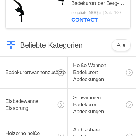
Badekurort der Berg-
Installations-
negotiate MOQ:5 | Satz 100
Abdeckungs-Vorlagen-
CONTACT
III und heiße Wannen-
Abdeckungs-Aufzug
Beliebte Kategorien
Alle
Heiße Wannen-
Badekurortwannenzusätze
Badekurort-
Abdeckungen
Schwimmen-
Eisbadewanne.
Badekurort-
Eissprung
Abdeckungen
Aufblasbare
Hölzerne heiße