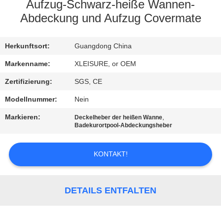
CONTROL
Aufzug-Schwarz-heiße Wannen-
Abdeckung und Aufzug Covermate
CONTACT
Herkunftsort:
Guangdong China
US
Markenname:
XLEISURE, or OEM
REQUEST
Zertifizierung:
SGS, CE
A
Modellnummer:
Nein
QUOTE
Markieren:
,
Deckelheber der heißen Wanne
Badekurortpool-Abdeckungsheber
SITEMAP
KONTAKT!
PRIVACY
POLICY
DETAILS ENTFALTEN