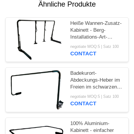
Ähnliche Produkte
Heiße Wannen-Zusatz-
Kabinett - Berg-
Installations-Art-
Aluminiumabdeckungs-
negotiate MOQ:5 | Satz 100
Heber
CONTACT
Badekurort-
Abdeckungs-Heber im
Freien im schwarzen
Farbaluminium mit
negotiate MOQ:5 | Satz 100
Pulver-Beschichtung
CONTACT
100% Aluminium-
Kabinett - einfacher