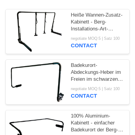
Heiße Wannen-Zusatz-
Kabinett - Berg-
Installations-Art-
Aluminiumabdeckungs-
negotiate MOQ:5 | Satz 100
Heber
CONTACT
Badekurort-
Abdeckungs-Heber im
Freien im schwarzen
Farbaluminium mit
negotiate MOQ:5 | Satz 100
Pulver-Beschichtung
CONTACT
100% Aluminium-
Kabinett - einfacher
Badekurort der Berg-