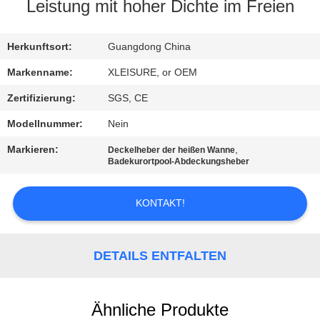
CONTROL
Leistung mit hoher Dichte im Freien
CONTACT
Herkunftsort:
Guangdong China
US
Markenname:
XLEISURE, or OEM
Zertifizierung:
SGS, CE
REQUEST
Modellnummer:
Nein
A
Markieren:
,
Deckelheber der heißen Wanne
QUOTE
Badekurortpool-Abdeckungsheber
KONTAKT!
SITEMAP
PRIVACY
DETAILS ENTFALTEN
POLICY
Ähnliche Produkte