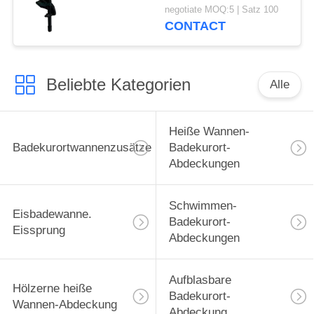
Installations-
negotiate MOQ:5 | Satz 100
Abdeckungs-Vorlagen-
CONTACT
III und heiße Wannen-
Abdeckungs-Aufzug
Beliebte Kategorien
Alle
Heiße Wannen-
Badekurortwannenzusätze
Badekurort-
Abdeckungen
Schwimmen-
Eisbadewanne.
Badekurort-
Eissprung
Abdeckungen
Aufblasbare
Hölzerne heiße
Badekurort-
Wannen-Abdeckung
Abdeckung