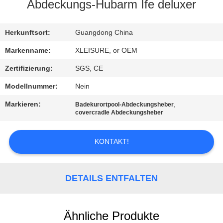
Abdeckungs-Hubarm Ife deluxer
KONTAKT
Herkunftsort:
Guangdong China
REFERENZEN
Markenname:
XLEISURE, or OEM
Zertifizierung:
SGS, CE
SITEMAP
Modellnummer:
Nein
Markieren:
,
Badekurortpool-Abdeckungsheber
PRIVACY
covercradle Abdeckungsheber
POLICY
KONTAKT!
DETAILS ENTFALTEN
Ähnliche Produkte