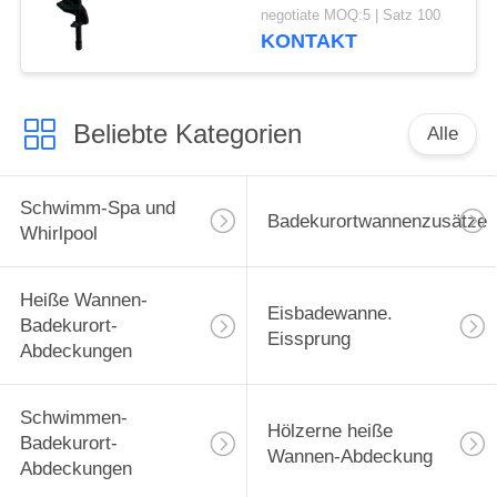
Installations-
negotiate MOQ:5 | Satz 100
Abdeckungs-Vorlagen-
KONTAKT
III und heiße Wannen-
Abdeckungs-Aufzug
Beliebte Kategorien
Alle
Schwimm-Spa und
Badekurortwannenzusätze
Whirlpool
Heiße Wannen-
Eisbadewanne.
Badekurort-
Eissprung
Abdeckungen
Schwimmen-
Hölzerne heiße
Badekurort-
Wannen-Abdeckung
Abdeckungen