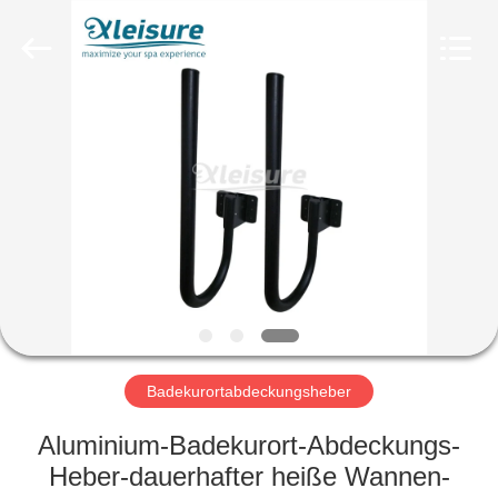
All
Rights
Reserved.
Developed
by
ECER
STARTSEITE
PRODUKTE
ÜBER
UNS
FABRIK
TOUR
Badekurortabdeckungsheber
Aluminium-Badekurort-Abdeckungs-
QUALITÄTSKONTROLLE
Heber-dauerhafter heiße Wannen-