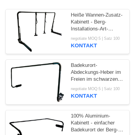
Heiße Wannen-Zusatz-
Kabinett - Berg-
Installations-Art-
Aluminiumabdeckungs-
negotiate MOQ:5 | Satz 100
Heber
KONTAKT
Badekurort-
Abdeckungs-Heber im
Freien im schwarzen
Farbaluminium mit
negotiate MOQ:5 | Satz 100
Pulver-Beschichtung
KONTAKT
100% Aluminium-
Kabinett - einfacher
Badekurort der Berg-