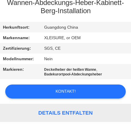
Wannen-Abdeckungs-Heber-Kabinett-
KONTAKT
Berg-Installation
REFERENZEN
Herkunftsort:
Guangdong China
Markenname:
XLEISURE, or OEM
SITEMAP
Zertifizierung:
SGS, CE
Modellnummer:
Nein
PRIVACY
Markieren:
,
Deckelheber der heißen Wanne
POLICY
Badekurortpool-Abdeckungsheber
KONTAKT!
DETAILS ENTFALTEN