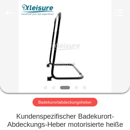
Limited.
All
Rights
Reserved.
Developed
by
ECER
STARTSEITE
PRODUKTE
ÜBER
UNS
FABRIK
TOUR
Badekurortabdeckungsheber
Kundenspezifischer Badekurort-
QUALITÄTSKONTROLLE
Abdeckungs-Heber motorisierte heiße