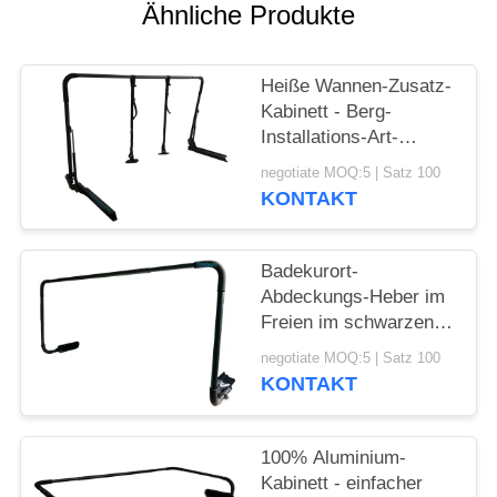
Ähnliche Produkte
Heiße Wannen-Zusatz-
Kabinett - Berg-
Installations-Art-
Aluminiumabdeckungs-
negotiate MOQ:5 | Satz 100
Heber
KONTAKT
Badekurort-
Abdeckungs-Heber im
Freien im schwarzen
Farbaluminium mit
negotiate MOQ:5 | Satz 100
Pulver-Beschichtung
KONTAKT
100% Aluminium-
Kabinett - einfacher