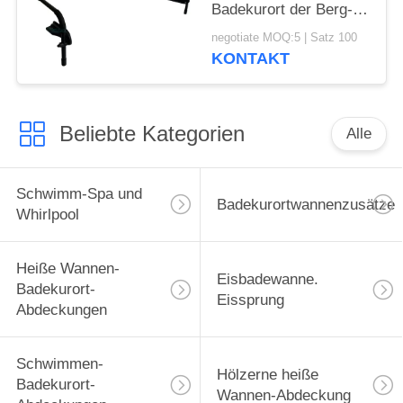
Badekurort der Berg-
Installations-
negotiate MOQ:5 | Satz 100
Abdeckungs-Vorlagen-
KONTAKT
III und heiße Wannen-
Abdeckungs-Aufzug
Beliebte Kategorien
Alle
Schwimm-Spa und
Badekurortwannenzusätze
Whirlpool
Heiße Wannen-
Eisbadewanne.
Badekurort-
Eissprung
Abdeckungen
Schwimmen-
Hölzerne heiße
Badekurort-
Wannen-Abdeckung