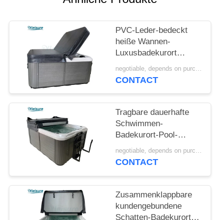
PVC-Leder-bedeckt
heiße Wannen-
Luxusbadekurort
langlebiges u.
negotiable, depends on purchase volume MOQ:10 | Satz 100
Spezialisten für
CONTACT
Acrylbadekurort
Tragbare dauerhafte
Schwimmen-
Badekurort-Pool-
Abdeckungs-
negotiable, depends on purchase volume MOQ:10 | Satz 100
Vinylbadekurort-
CONTACT
Innenabdeckung im
Freien für
freistehendes
Zusammenklappbare
Schwimmen-heiße
kundengebundene
Wanne für
Schatten-Badekurort-