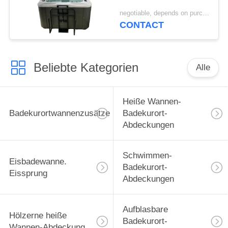
hydrotherapie-Wanne
Abdeckung im Freien
negotiable, depends on purchase volume MOQ:10 | Satz 100
für Balboa-heiße
CONTACT
Wanne in der
Holzkohle
Beliebte Kategorien
Alle
Heiße Wannen-
Badekurortwannenzusätze
Badekurort-
Abdeckungen
Schwimmen-
Eisbadewanne.
Badekurort-
Eissprung
Abdeckungen
Aufblasbare
Hölzerne heiße
Badekurort-
Wannen-Abdeckung