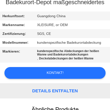
CONTROL
Badekurort-Depot maßgeschneidertes
CONTACT
Herkunftsort:
Guangdong China
US
Markenname:
XLEISURE, or OEM
Zertifizierung:
SGS, CE
REQUEST
Modellnummer:
kundenspezifische Badekurortabdeckung
A
Markieren:
kundenspezifische Abdeckungen der heißen
Wanne und Badekurortabdeckungen
QUOTE
,
Deckelabdeckungen der heißen Wanne
SITEMAP
KONTAKT!
PRIVACY
DETAILS ENTFALTEN
POLICY
Ähnliche Produkte