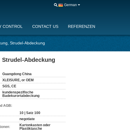
German
Y CONTROL
CONTACT US
REFERENZEN
kung, Strudel-Abdeckung
, Strudel-Abdeckung
Guangdong China
XLEISURE, or OEM
SGS, CE
kundenspezifische
Badekurortabdeckung
nd AGB:
10 | Satz 100
negotiate
Kartonkasten oder
ionen:
Plastiktasche