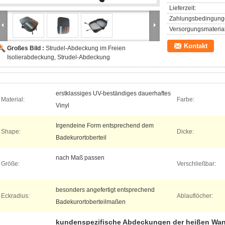
Lieferzeit:
Zahlungsbedingung
Versorgungsmaterial
Kontakt
Großes Bild :
Strudel-Abdeckung im Freien
Isolierabdeckung, Strudel-Abdeckung
erstklassiges UV-beständiges dauerhaftes
Material:
Farbe:
Vinyl
Irgendeine Form entsprechend dem
Shape:
Dicke:
Badekurortoberteil
nach Maß passen
Größe:
Verschließbar:
besonders angefertigt entsprechend
Eckradius:
Ablauflöcher:
Badekurortoberteilmaßen
kundenspezifische Abdeckungen der heißen Wa