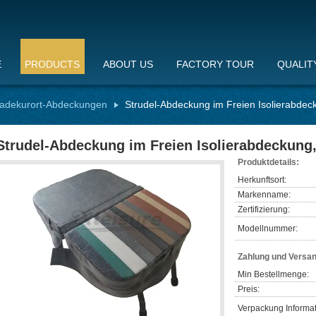
E
PRODUCTS
ABOUT US
FACTORY TOUR
QUALIT
adekurort-Abdeckungen
Strudel-Abdeckung im Freien Isolierabdec
Strudel-Abdeckung im Freien Isolierabdeckung
Produktdetails:
Herkunftsort:
Markenname:
Zertifizierung:
Modellnummer:
Zahlung und Versa
Min Bestellmenge:
Preis:
Verpackung Informat