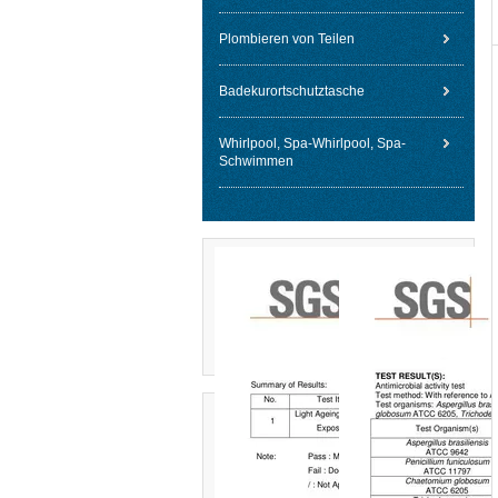
Plombieren von Teilen
Badekurortschutztasche
Whirlpool, Spa-Whirlpool, Spa-
Schwimmen