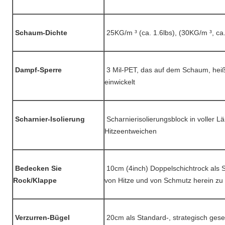
Schaum-Dichte
25KG/m ³ (ca. 1.6lbs), (30KG/m ³, ca.
Dampf-Sperre
3 Mil-PET, das auf dem Schaum, hei
einwickelt
Scharnier-Isolierung
Scharnierisolierungsblock in voller L
Hitzeentweichen
Bedecken Sie
10cm (4inch) Doppelschichtrock als S
Rock/Klappe
von Hitze und von Schmutz herein zu
Verzurren-Bügel
20cm als Standard-, strategisch geset