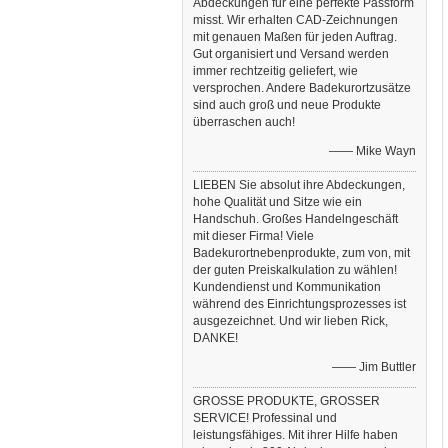
Abdeckungen für eine perfekte Passform
misst. Wir erhalten CAD-Zeichnungen
mit genauen Maßen für jeden Auftrag.
Gut organisiert und Versand werden
immer rechtzeitig geliefert, wie
versprochen. Andere Badekurortzusätze
sind auch groß und neue Produkte
überraschen auch!
—— Mike Wayn
LIEBEN Sie absolut ihre Abdeckungen,
hohe Qualität und Sitze wie ein
Handschuh. Großes Handelngeschäft
mit dieser Firma! Viele
Badekurortnebenprodukte, zum von, mit
der guten Preiskalkulation zu wählen!
Kundendienst und Kommunikation
während des Einrichtungsprozesses ist
ausgezeichnet. Und wir lieben Rick,
DANKE!
—— Jim Buttler
GROSSE PRODUKTE, GROSSER
SERVICE! Professinal und
leistungsfähiges. Mit ihrer Hilfe haben