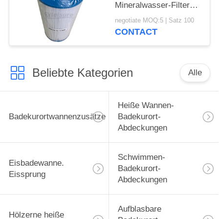
Mineralwasser-Filter
Unicel C-6430
negotiate MOQ:5 | Satz 100
CONTACT
Beliebte Kategorien
Alle
Heiße Wannen-
Badekurortwannenzusätze
Badekurort-
Abdeckungen
Schwimmen-
Eisbadewanne.
Badekurort-
Eissprung
Abdeckungen
Aufblasbare
Hölzerne heiße