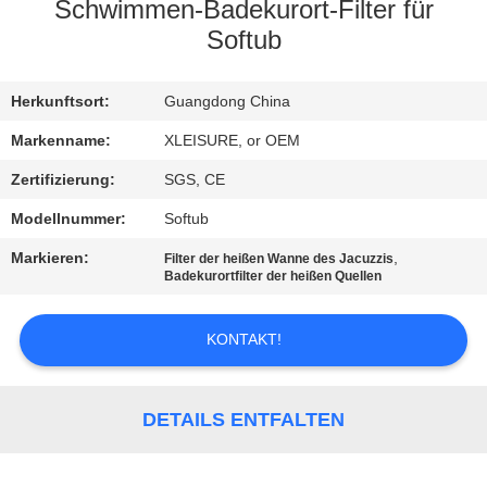
CONTROL
Schwimmen-Badekurort-Filter für
Softub
CONTACT
Herkunftsort:
Guangdong China
US
Markenname:
XLEISURE, or OEM
REQUEST
Zertifizierung:
SGS, CE
A
Modellnummer:
Softub
QUOTE
Markieren:
,
Filter der heißen Wanne des Jacuzzis
Badekurortfilter der heißen Quellen
SITEMAP
KONTAKT!
PRIVACY
POLICY
DETAILS ENTFALTEN