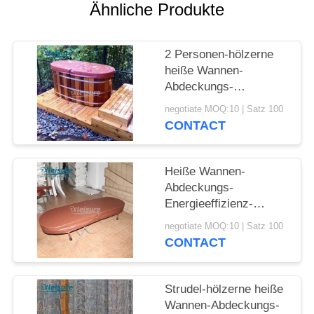
Ähnliche Produkte
2 Personen-hölzerne
heiße Wannen-
Abdeckungs-
Innenisolierungs-heiße
negotiate MOQ:10 | Satz 100
Wannen-Badekurort-
CONTACT
Abdeckungs-Oval-
Form
Heiße Wannen-
Abdeckungs-
Energieeffizienz-
hölzerne Badekurort-
negotiate MOQ:10 | Satz 100
Abdeckung der
CONTACT
Abnutzungs-
Widerstand-heißen
Quellen
Strudel-hölzerne heiße
Wannen-Abdeckungs-