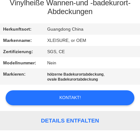
CONTROL
Vinylheiße Wannen-und -badekurort-
Abdeckungen
CONTACT
Herkunftsort:
Guangdong China
US
Markenname:
XLEISURE, or OEM
REQUEST
Zertifizierung:
SGS, CE
A
Modellnummer:
Nein
QUOTE
Markieren:
,
hölzerne Badekurortabdeckung
ovale Badekurortabdeckung
SITEMAP
KONTAKT!
PRIVACY
POLICY
DETAILS ENTFALTEN