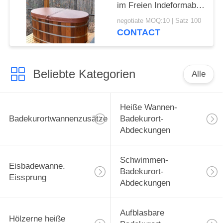
im Freien Indeformable
Kern umfasst heiße
negotiate MOQ:10 | Satz 100
Wannen-Abdeckungen
CONTACT
Beliebte Kategorien
Alle
Heiße Wannen-
Badekurortwannenzusätze
Badekurort-
Abdeckungen
Schwimmen-
Eisbadewanne.
Badekurort-
Eissprung
Abdeckungen
Aufblasbare
Hölzerne heiße