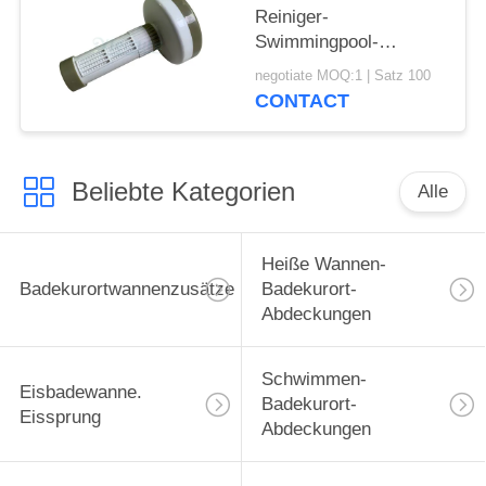
Reiniger-
Swimmingpool-
Ausrüstungs-
negotiate MOQ:1 | Satz 100
justierbare
CONTACT
Wasserbehandlungs-
Badekurort-Floss-
Zufuhr
Beliebte Kategorien
Alle
Heiße Wannen-
Badekurortwannenzusätze
Badekurort-
Abdeckungen
Schwimmen-
Eisbadewanne.
Badekurort-
Eissprung
Abdeckungen