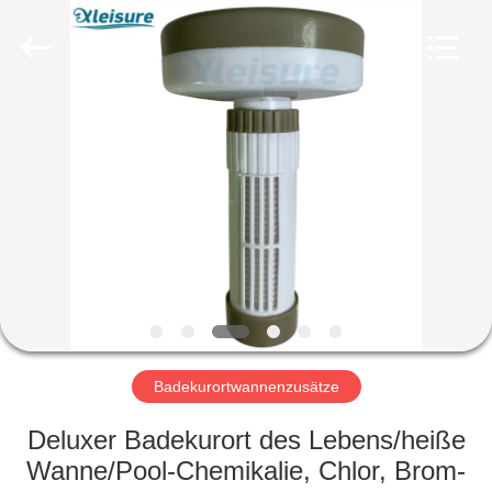
heißen
Wanne
Fournisseur.
Copyright
©
2018
-
2025
HOME
Xleisure
Limited.
All
Rights
Reserved.
PRODUCTS
Developed
by
ECER
ABOUT
US
FACTORY
TOUR
Badekurortwannenzusätze
Deluxer Badekurort des Lebens/heiße
QUALITY
Wanne/Pool-Chemikalie, Chlor, Brom-