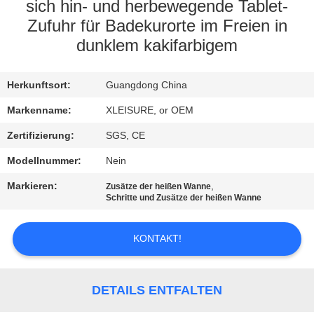
CONTROL
sich hin- und herbewegende Tablet-
Zufuhr für Badekurorte im Freien in
dunklem kakifarbigem
CONTACT
US
Herkunftsort:
Guangdong China
Markenname:
XLEISURE, or OEM
REQUEST
A
Zertifizierung:
SGS, CE
QUOTE
Modellnummer:
Nein
Markieren:
,
Zusätze der heißen Wanne
Schritte und Zusätze der heißen Wanne
SITEMAP
KONTAKT!
PRIVACY
POLICY
DETAILS ENTFALTEN