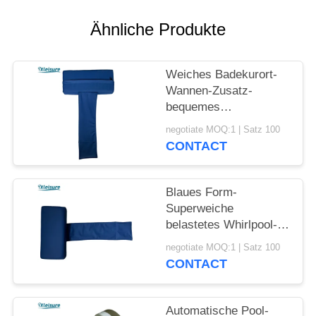
Ähnliche Produkte
Weiches Badekurort-
Wannen-Zusatz-
bequemes
Vinylbewegliches
negotiate MOQ:1 | Satz 100
Whirlpool-Wannen-
CONTACT
Kissen für oder
Innenbadekurort-im
Freien heiße Wanne
Blaues Form-
Superweiche
belastetes Whirlpool-
Kissen der Farbet für
negotiate MOQ:1 | Satz 100
Massage-Badekurort
CONTACT
für Förderung
Automatische Pool-