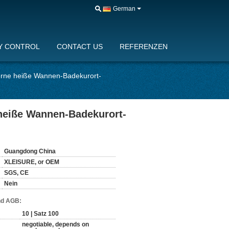
German
Y CONTROL
CONTACT US
REFERENZEN
erne heiße Wannen-Badekurort-
heiße Wannen-Badekurort-
Guangdong China
XLEISURE, or OEM
SGS, CE
Nein
nd AGB:
10 | Satz 100
negotiable, depends on