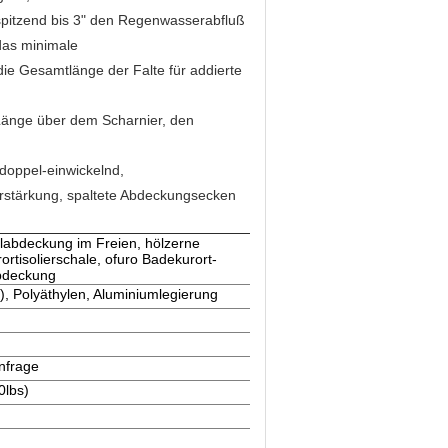
spitzend bis 3" den Regenwasserabfluß
das minimale
ie Gesamtlänge der Falte für addierte
r Länge über dem Scharnier, den
doppel-einwickelnd,
stärkung, spaltete Abdeckungsecken
labdeckung im Freien, hölzerne
tisolierschale, ofuro Badekurort-
bdeckung
), Polyäthylen, Aluminiumlegierung
Anfrage
0lbs)