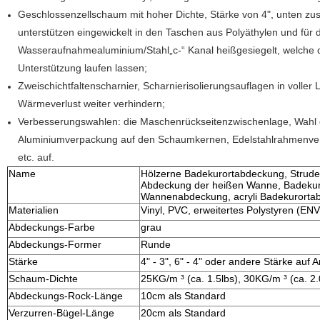
Geschlossenzellschaum mit hoher Dichte, Stärke von 4", unten zu
unterstützen eingewickelt in den Taschen aus Polyäthylen und für 
Wasseraufnahmealuminium/Stahl„c-“ Kanal heißgesiegelt, welche d
Unterstützung laufen lassen;
Zweischichtfaltenscharnier, Scharnierisolierungsauflagen in volle
Wärmeverlust weiter verhindern;
Verbesserungswahlen: die Maschenrückseitenzwischenlage, Wahl 
Aluminiumverpackung auf den Schaumkernen, Edelstahlrahmenver
etc. auf.
Name
Hölzerne Badekurortabdeckung, Strude
Abdeckung der heißen Wanne, Badekuror
Wannenabdeckung, acryli Badekurorta
Materialien
Vinyl, PVC, erweitertes Polystyren (ENV
Abdeckungs-Farbe
grau
Abdeckungs-Former
Runde
Stärke
4" - 3", 6" - 4" oder andere Stärke auf 
Schaum-Dichte
25KG/m ³ (ca. 1.5lbs), 30KG/m ³ (ca. 2.
Abdeckungs-Rock-Länge
10cm als Standard
Verzurren-Bügel-Länge
20cm als Standard