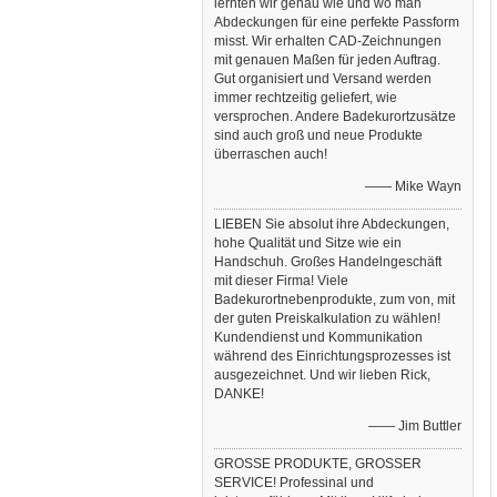
lernten wir genau wie und wo man
Abdeckungen für eine perfekte Passform
misst. Wir erhalten CAD-Zeichnungen
mit genauen Maßen für jeden Auftrag.
Gut organisiert und Versand werden
immer rechtzeitig geliefert, wie
versprochen. Andere Badekurortzusätze
sind auch groß und neue Produkte
überraschen auch!
—— Mike Wayn
LIEBEN Sie absolut ihre Abdeckungen,
hohe Qualität und Sitze wie ein
Handschuh. Großes Handelngeschäft
mit dieser Firma! Viele
Badekurortnebenprodukte, zum von, mit
der guten Preiskalkulation zu wählen!
Kundendienst und Kommunikation
während des Einrichtungsprozesses ist
ausgezeichnet. Und wir lieben Rick,
DANKE!
—— Jim Buttler
GROSSE PRODUKTE, GROSSER
SERVICE! Professinal und