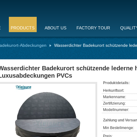
E
PRODUCTS
ABOUT US
FACTORY TOUR
QUALIT
adekurort-Abdeckungen
Wasserdichter Badekurort schützende led
Wasserdichter Badekurort schützende lederne 
Luxusabdeckungen PVCs
Produktdetails:
Herkunftsort:
Markenname:
Zertifizierung:
Modellnummer:
Zahlung und Versa
Min Bestellmenge:
Preis: