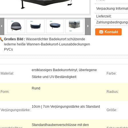
Verpackung Informat
Lieferzeit:
Zahlungsbedingung
Kontakt
Großes Bild :
Wasserdichter Badekurort schützende
lederne heiße Wannen-Badekurort-Luxusabdeckungen
PVCs
erstklassiges Badekurortvinyl, überlegene
Material:
Farbe:
Stärke und UV-Beständigkeit
Rund
Form:
Radius:
10cm | 7cm Verjüngungsstärke als Standard
Verjüngungsstärke:
Größe:
Standardhaubenverschlüsse mit den