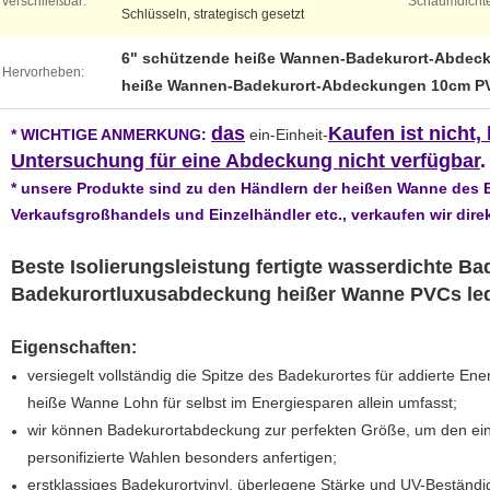
verschließbar:
Schaumdichte
Schlüsseln, strategisch gesetzt
6" schützende heiße Wannen-Badekurort-Abdec
Hervorheben:
heiße Wannen-Badekurort-Abdeckungen 10cm P
das
Kaufen ist nicht,
* WICHTIGE ANMERKUNG:
ein-Einheit-
Untersuchung für eine Abdeckung nicht verfügbar
.
* unsere Produkte sind zu den Händlern der heißen Wanne des 
Verkaufsgroßhandels und Einzelhändler etc., verkaufen wir direk
Beste Isolierungsleistung fertigte wasserdichte B
Badekurortluxusabdeckung heißer Wanne PVCs le
Eigenschaften:
versiegelt vollständig die Spitze des Badekurortes für addierte Ene
heiße Wanne Lohn für selbst im Energiesparen allein umfasst;
wir können Badekurortabdeckung zur perfekten Größe, um den ei
personifizierte Wahlen besonders anfertigen;
erstklassiges Badekurortvinyl, überlegene Stärke und UV-Beständig