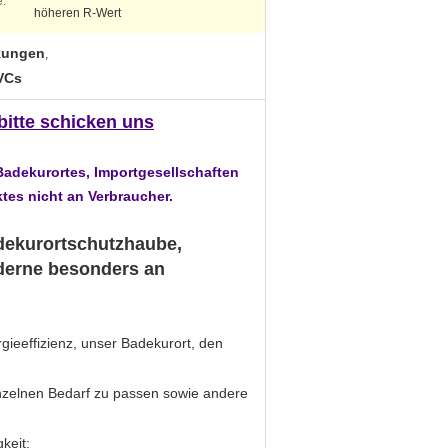
:
höheren R-Wert
kungen
,
VCs
 bitte schicken uns
Badekurortes, Importgesellschaften
tes nicht an Verbraucher.
adekurortschutzhaube,
derne besonders an
rgieeffizienz, unser Badekurort, den
nzelnen Bedarf zu passen sowie andere
keit;