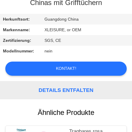
Chinas mit Grifftüchern
KONTAKT
Herkunftsort:
Guangdong China
REFERENZEN
Markenname:
XLEISURE, or OEM
Zertifizierung:
SGS, CE
SITEMAP
Modellnummer:
nein
PRIVACY
KONTAKT!
POLICY
DETAILS ENTFALTEN
Ähnliche Produkte
Tragbares rosa