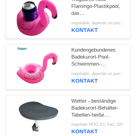
Flamingo-Plastikpool,
das
kundenspezifisches
negotiable, depends on purchase volume MOQ:120 Stk
aufblasbares
KONTAKT
Glashalter-Floss-
Getränk-
Küstenmotorschiff
Kundengebundenes
schwimmt
Badekurort-Pool-
Schwimmen-
Badekurort-Flamingo-
negotiable, depends on purchase volume MOQ:120 Stk
Getränk-Becherhalter-
KONTAKT
aufblasbares
Glashalter-Floss-
Getränk-
Wetter - beständige
Küstenmotorschiff
Badekurort-Behälter-
Tabellen-heiße
Wannen-Behälter-
negotiate MOQ:10 | Satz 100
allgemeinhintabelle
KONTAKT
43×64×14 cm