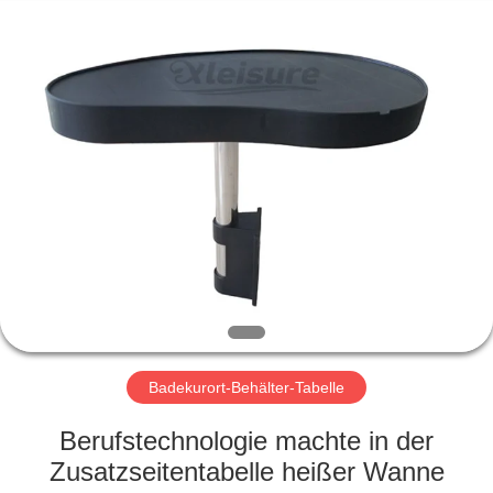
Limited.
All
Rights
Reserved.
Developed
by
ECER
STARTSEITE
PRODUKTE
ÜBER
UNS
FABRIK
TOUR
Badekurort-Behälter-Tabelle
Berufstechnologie machte in der
QUALITÄTSKONTROLLE
Zusatzseitentabelle heißer Wanne