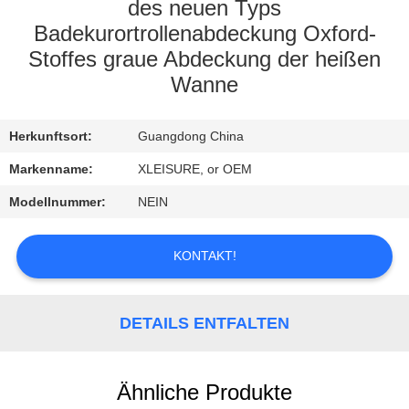
CONTROL
des neuen Typs
Badekurortrollenabdeckung Oxford-
Stoffes graue Abdeckung der heißen
CONTACT
Wanne
US
Herkunftsort:
Guangdong China
REQUEST
Markenname:
XLEISURE, or OEM
A
Modellnummer:
NEIN
QUOTE
KONTAKT!
SITEMAP
PRIVACY
DETAILS ENTFALTEN
POLICY
Ähnliche Produkte