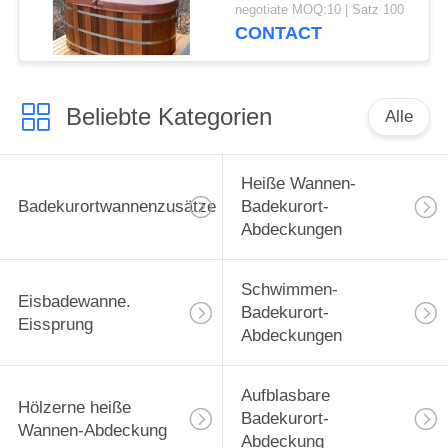
Kern umfasst heiße
negotiate MOQ:10 | Satz 100
Wannen-Abdeckungen
CONTACT
Beliebte Kategorien
Alle
Heiße Wannen-
Badekurortwannenzusätze
Badekurort-
Abdeckungen
Schwimmen-
Eisbadewanne.
Badekurort-
Eissprung
Abdeckungen
Aufblasbare
Hölzerne heiße
Badekurort-
Wannen-Abdeckung
Abdeckung