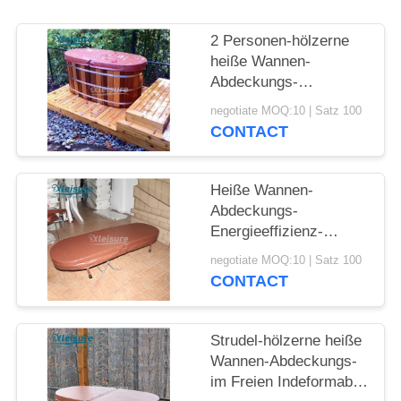
2 Personen-hölzerne
heiße Wannen-
Abdeckungs-
Innenisolierungs-heiße
negotiate MOQ:10 | Satz 100
Wannen-Badekurort-
CONTACT
Abdeckungs-Oval-
Form
Heiße Wannen-
Abdeckungs-
Energieeffizienz-
hölzerne Badekurort-
negotiate MOQ:10 | Satz 100
Abdeckung der
CONTACT
Abnutzungs-
Widerstand-heißen
Quellen
Strudel-hölzerne heiße
Wannen-Abdeckungs-
im Freien Indeformable