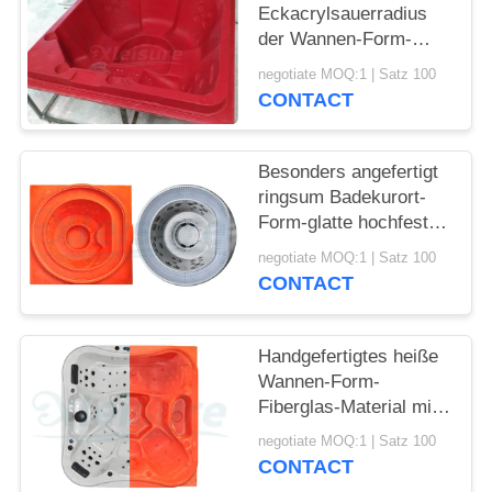
Eckacrylsauerradius
der Wannen-Form-
175mm mit
negotiate MOQ:1 | Satz 100
grenzenfreien Sitzen
CONTACT
Besonders angefertigt
ringsum Badekurort-
Form-glatte hochfeste
Sammeloberflächengitter
negotiate MOQ:1 | Satz 100
CONTACT
Handgefertigtes heiße
Wannen-Form-
Fiberglas-Material mit
umschaltbaren
negotiate MOQ:1 | Satz 100
Aufenthaltsräume
CONTACT
Recliners