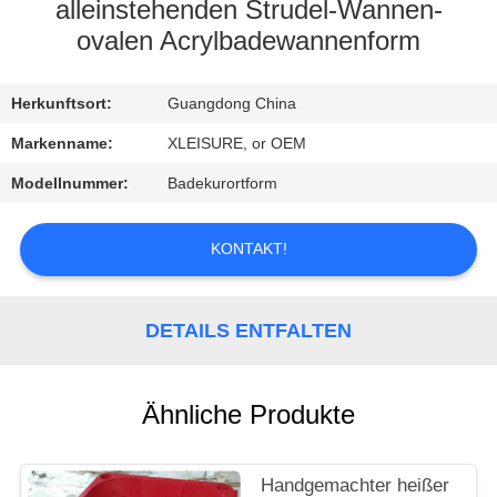
CONTROL
alleinstehenden Strudel-Wannen-
ovalen Acrylbadewannenform
CONTACT
Herkunftsort:
Guangdong China
US
Markenname:
XLEISURE, or OEM
REQUEST
Modellnummer:
Badekurortform
A
KONTAKT!
QUOTE
SITEMAP
DETAILS ENTFALTEN
PRIVACY
Ähnliche Produkte
POLICY
Handgemachter heißer