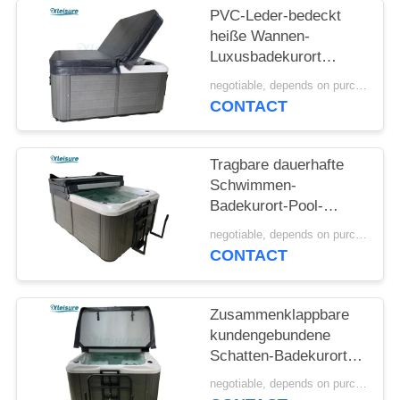
PVC-Leder-bedeckt
heiße Wannen-
Luxusbadekurort
langlebiges u.
negotiable, depends on purchase volume MOQ:10 | Satz 100
Spezialisten für
CONTACT
Acrylbadekurort
Tragbare dauerhafte
Schwimmen-
Badekurort-Pool-
Abdeckungs-
negotiable, depends on purchase volume MOQ:10 | Satz 100
Vinylbadekurort-
CONTACT
Innenabdeckung im
Freien für
freistehendes
Zusammenklappbare
Schwimmen-heiße
kundengebundene
Wanne für
Schatten-Badekurort-
hydrotherapie-Wanne
Abdeckung im Freien
negotiable, depends on purchase volume MOQ:10 | Satz 100
für Balboa-heiße