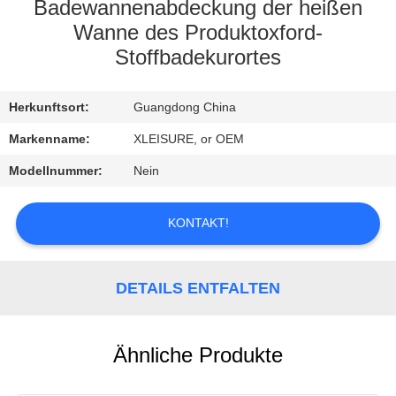
CONTROL
Badewannenabdeckung der heißen
Wanne des Produktoxford-
Stoffbadekurortes
CONTACT
US
Herkunftsort:
Guangdong China
Markenname:
XLEISURE, or OEM
REQUEST
A
Modellnummer:
Nein
QUOTE
KONTAKT!
SITEMAP
DETAILS ENTFALTEN
PRIVACY
POLICY
Ähnliche Produkte