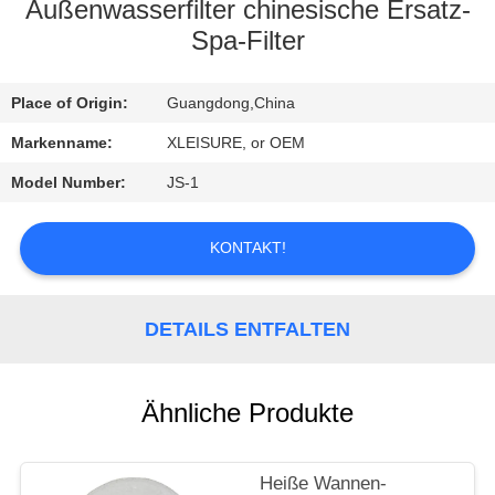
CONTROL
Außenwasserfilter chinesische Ersatz-
Spa-Filter
CONTACT
Place of Origin:
Guangdong,China
US
Markenname:
XLEISURE, or OEM
REQUEST
Model Number:
JS-1
A
KONTAKT!
QUOTE
SITEMAP
DETAILS ENTFALTEN
PRIVACY
Ähnliche Produkte
POLICY
Heiße Wannen-