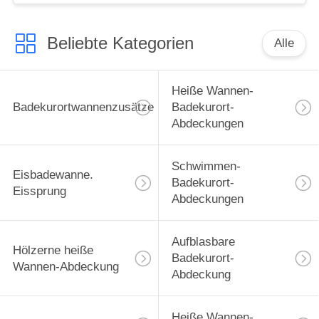
Dumpfbad für
Wasserfilter
Beliebte Kategorien
Alle
Heiße Wannen-
Badekurortwannenzusätze
Badekurort-
Abdeckungen
Schwimmen-
Eisbadewanne.
Badekurort-
Eissprung
Abdeckungen
Aufblasbare
Hölzerne heiße
Badekurort-
Wannen-Abdeckung
Abdeckung
Heiße Wannen-