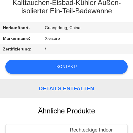
CONTROL
Kalttauchen-Eisbad-Kühler Außen-
isolierter Ein-Teil-Badewanne
CONTACT
Herkunftsort:
Guangdong, China
US
Markenname:
Xleisure
REQUEST
Zertifizierung:
/
A
KONTAKT!
QUOTE
SITEMAP
DETAILS ENTFALTEN
PRIVACY
Ähnliche Produkte
POLICY
Rechteckige Indoor