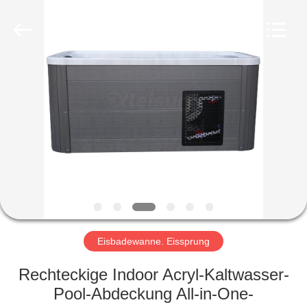
©
2018
-
2025
Xleisure
Limited.
All
Rights
HOME
Reserved.
Developed
by
ECER
PRODUCTS
ABOUT
US
FACTORY
TOUR
Eisbadewanne. Eissprung
Rechteckige Indoor Acryl-Kaltwasser-
QUALITY
Pool-Abdeckung All-in-One-