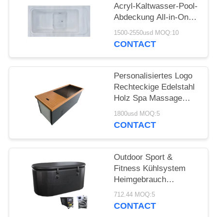
Acryl-Kaltwasser-Pool-
Abdeckung All-in-One-
Kalttauchen-Eisbad-
1500-2550usd MOQ:10
Kühler Außen-isolierter
CONTACT
Ein-Teil-Badewanne
Personalisiertes Logo
Rechteckige Edelstahl
Holz Spa Massage
Wanne Portable Eisbad
1800usd MOQ:5
Wanne für Athleten
CONTACT
Kalte Whirlpool
Badewannen
Outdoor Sport &
Fitness Kühlsystem
Heimgebrauch
Aufblasbare PVC-Eis
712.44 MOQ:5
Bad Wasserkühler
CONTACT
Schnell-Eis-Kalt-