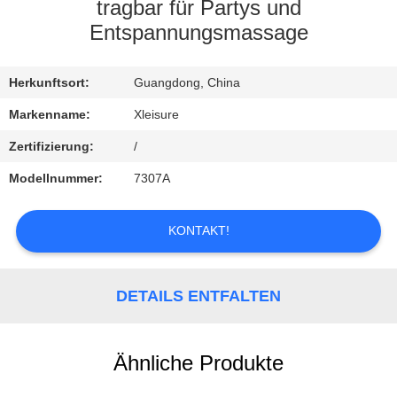
tragbar für Partys und
KONTAKT
Entspannungsmassage
REFERENZEN
Herkunftsort:
Guangdong, China
Markenname:
Xleisure
SITEMAP
Zertifizierung:
/
Modellnummer:
7307A
PRIVACY
POLICY
KONTAKT!
DETAILS ENTFALTEN
Ähnliche Produkte