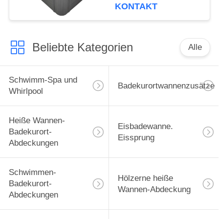
Ökofreundliches
KONTAKT
Freistehendes
Rechteck 2 Personen
Wohnraum
Beliebte Kategorien
Alle
Schwimm-Spa und
Badekurortwannenzusätze
Whirlpool
Heiße Wannen-
Eisbadewanne.
Badekurort-
Eissprung
Abdeckungen
Schwimmen-
Hölzerne heiße
Badekurort-
Wannen-Abdeckung
Abdeckungen