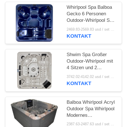
Whirlpool Spa Balboa
Gecko 6 Personen
Outdoor-Whirlpool Spa
Acryl Fiberglas
2469.83-2569.83 usd / set MOQ:1
Quadratisch
KONTAKT
Umweltfreundliche
Massage
Weiterverkauf
Shwim Spa Großer
Outdoor-Whirlpool mit
4 Sitzen und 2
Ganzkörper-Liegen,
3742.02-4142.02 usd / set MOQ:1
tragbar für Partys und
KONTAKT
Entspannungsmassage
Balboa Whirlpool Acryl
Outdoor Spa Whirlpool
Modernes
europäisches Design
2387.63-2487.63 usd / set MOQ:1