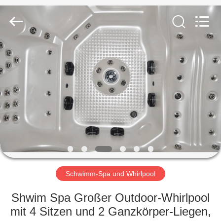
Limited.
All
Rights
Reserved.
Developed
by
ECER
STARTSEITE
PRODUKTE
ÜBER
UNS
FABRIK
TOUR
Schwimm-Spa und Whirlpool
Shwim Spa Großer Outdoor-Whirlpool
QUALITÄTSKONTROLLE
mit 4 Sitzen und 2 Ganzkörper-Liegen,