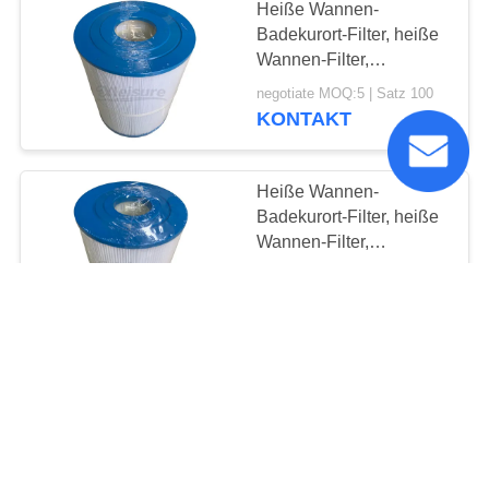
Heiße Wannen-
Badekurort-Filter, heiße
Wannen-Filter,
Schwimmen-Badekurort-
negotiate MOQ:5 | Satz 100
Filter Unicel C-8465
KONTAKT
Heiße Wannen-
Badekurort-Filter, heiße
Wannen-Filter,
Schwimmen-Badekurort-
negotiate MOQ:5 | Satz 100
Filter Unicel C-6430
KONTAKT
Heiße Wannen-
Badekurort-Patronen-
Filter, heiße Wannen-
Filter, Schwimmen-
negotiate MOQ:5 | Satz 100
Badekurort-Filter für
KONTAKT