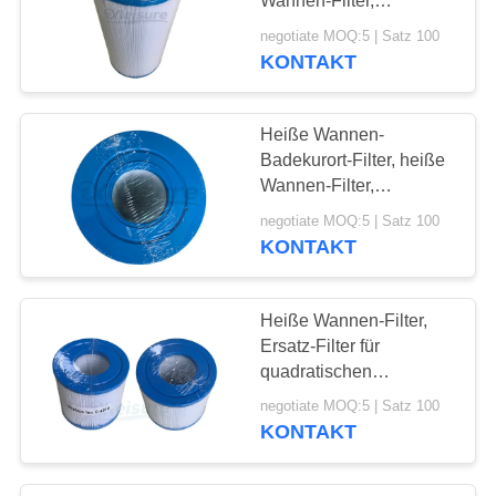
Wannen-Filter,
Schwimmen-Badekurort-
negotiate MOQ:5 | Satz 100
Filter Unicel C-4335
KONTAKT
Heiße Wannen-
Badekurort-Filter, heiße
Wannen-Filter,
Schwimmen-Badekurort-
negotiate MOQ:5 | Satz 100
Filter Unicel C-4950
KONTAKT
Heiße Wannen-Filter,
Ersatz-Filter für
quadratischen
Minibadekurort des pool-
negotiate MOQ:5 | Satz 100
10, Schwimmen-
KONTAKT
Badekurort-Filter Unicel
C-4310