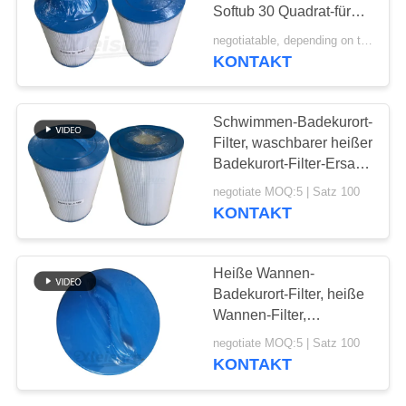
Softub 30 Quadrat-für
Garten-Pool im Freien
negotiatable, depending on the pucharse volume MOQ:100 Stück
KONTAKT
Schwimmen-Badekurort-
Filter, waschbarer heißer
Badekurort-Filter-Ersatz-
Filter, Patrone für die 50
negotiate MOQ:5 | Satz 100
Quadratfuß-Badekurorte
KONTAKT
Unicel C-7350
Heiße Wannen-
Badekurort-Filter, heiße
Wannen-Filter,
Schwimmen-Badekurort-
negotiate MOQ:5 | Satz 100
Filter Unicel 4CH-926
KONTAKT