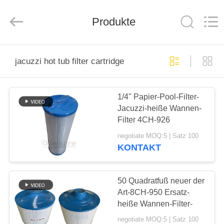
Limited.
All
Rights
Produkte
Reserved.
Developed
by
ECER
HOME
jacuzzi hot tub filter cartridge
PRODUCTS
1/4" Papier-Pool-Filter-
Jacuzzi-heiße Wannen-
ABOUT
Filter 4CH-926
US
negotiate MOQ:5 | Satz 100
KONTAKT
FACTORY
TOUR
50 Quadratfuß neuer der
Art-8CH-950 Ersatz-
heiße Wannen-Filter-
QUALITY
negotiate MOQ:5 | Satz 100