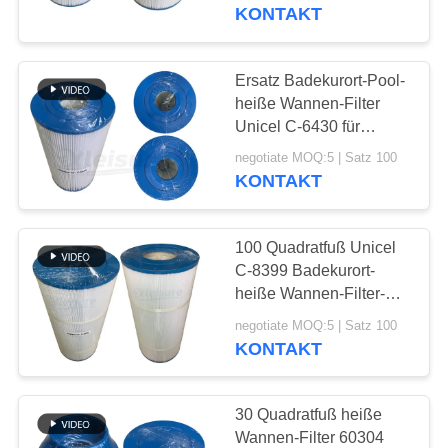
CONTROL
KONTAKT
CONTACT
Ersatz Badekurort-Pool-
US
heiße Wannen-Filter
Unicel C-6430 für
Pleatco PWK30, Filbur
REQUEST
negotiate MOQ:5 | Satz 100
FC-3915, Modelle der
KONTAKT
A
heißen Quelle
QUOTE
100 Quadratfuß Unicel
C-8399 Badekurort-
SITEMAP
heiße Wannen-Filter-
ersetzt Pleatco
negotiate MOQ:5 | Satz 100
PCD100W Filbur FC-
KONTAKT
PRIVACY
3965
POLICY
30 Quadratfuß heiße
Wannen-Filter 60304