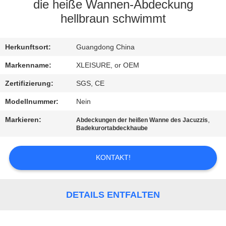
die heiße Wannen-Abdeckung
KONTAKT
hellbraun schwimmt
REFERENZEN
Herkunftsort:
Guangdong China
Markenname:
XLEISURE, or OEM
SITEMAP
Zertifizierung:
SGS, CE
Modellnummer:
Nein
PRIVACY
Markieren:
,
Abdeckungen der heißen Wanne des Jacuzzis
POLICY
Badekurortabdeckhaube
KONTAKT!
DETAILS ENTFALTEN