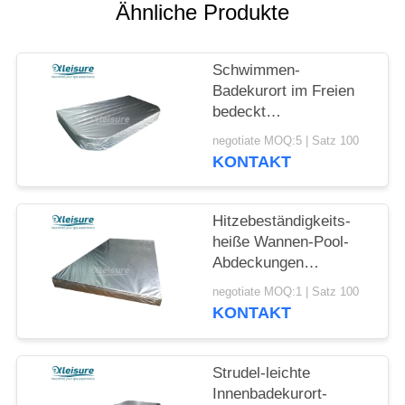
Ähnliche Produkte
Schwimmen-
Badekurort im Freien
bedeckt
Energieeffizienz-
negotiate MOQ:5 | Satz 100
thermische heiße
KONTAKT
Wannen-Deckel-hohen
R-Wert
Hitzebeständigkeits-
heiße Wannen-Pool-
Abdeckungen
erweiterten
negotiate MOQ:1 | Satz 100
Polystyreneabric-
KONTAKT
Material
Strudel-leichte
Innenbadekurort-