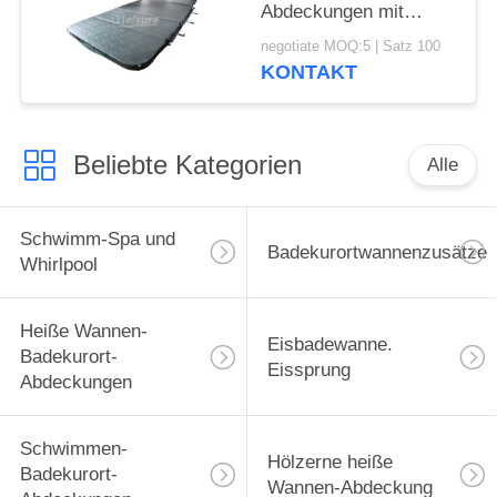
Abdeckungen mit
Schlüsselverschluß 4
negotiate MOQ:5 | Satz 100
Zoll-Stärke
KONTAKT
Beliebte Kategorien
Alle
Schwimm-Spa und
Badekurortwannenzusätze
Whirlpool
Heiße Wannen-
Eisbadewanne.
Badekurort-
Eissprung
Abdeckungen
Schwimmen-
Hölzerne heiße
Badekurort-
Wannen-Abdeckung