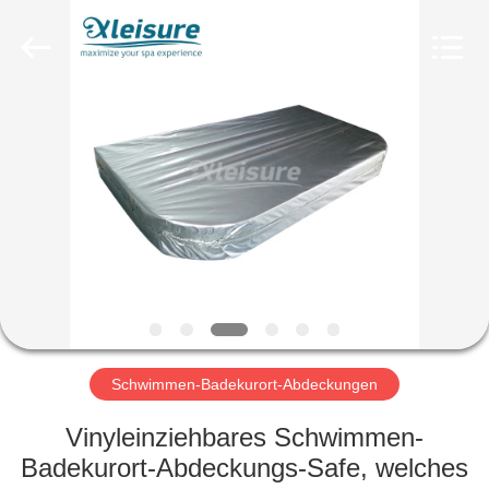
All
Rights
Reserved.
Developed
by
ECER
STARTSEITE
PRODUKTE
ÜBER
UNS
FABRIK
TOUR
Schwimmen-Badekurort-Abdeckungen
Vinyleinziehbares Schwimmen-
QUALITÄTSKONTROLLE
Badekurort-Abdeckungs-Safe, welches