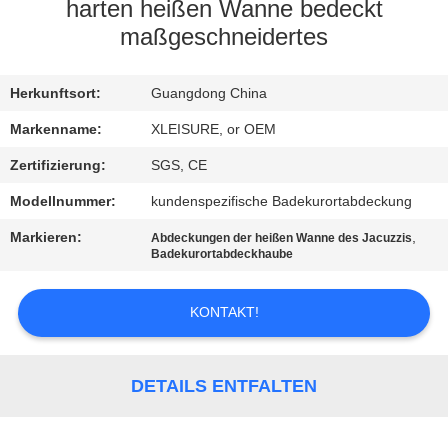
CONTROL
harten heißen Wanne bedeckt
maßgeschneidertes
CONTACT
Herkunftsort:
Guangdong China
US
Markenname:
XLEISURE, or OEM
REQUEST
Zertifizierung:
SGS, CE
A
Modellnummer:
kundenspezifische Badekurortabdeckung
QUOTE
Markieren:
,
Abdeckungen der heißen Wanne des Jacuzzis
Badekurortabdeckhaube
SITEMAP
KONTAKT!
PRIVACY
POLICY
DETAILS ENTFALTEN