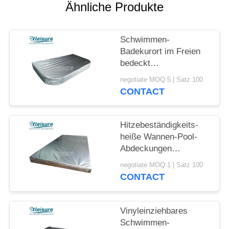
Ähnliche Produkte
Schwimmen-
Badekurort im Freien
bedeckt
Energieeffizienz-
negotiate MOQ:5 | Satz 100
thermische heiße
CONTACT
Wannen-Deckel-hohen
R-Wert
Hitzebeständigkeits-
heiße Wannen-Pool-
Abdeckungen
erweiterten
negotiate MOQ:1 | Satz 100
Polystyreneabric-
CONTACT
Material
Vinyleinziehbares
Schwimmen-