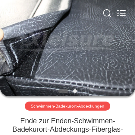
2018
-
2025
Xleisure
Limited.
All
Rights
Reserved.
HOME
Developed
by
ECER
PRODUCTS
ABOUT
US
FACTORY
TOUR
Schwimmen-Badekurort-Abdeckungen
Ende zur Enden-Schwimmen-
QUALITY
Badekurort-Abdeckungs-Fiberglas-