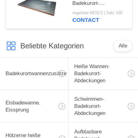
Badekurort-
Abdeckungs-Safe,
negotiate MOQ:5 | Satz 100
welches die heiße
CONTACT
Wannen-Abdeckung
hellbraun schwimmt
Beliebte Kategorien
Alle
Heiße Wannen-
Badekurortwannenzusätze
Badekurort-
Abdeckungen
Schwimmen-
Eisbadewanne.
Badekurort-
Eissprung
Abdeckungen
Aufblasbare
Hölzerne heiße