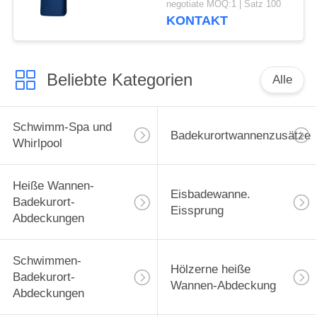
negotiate MOQ:1 | Satz 100
Massage-Badekurort
KONTAKT
für Förderung
Beliebte Kategorien
Alle
Schwimm-Spa und
Badekurortwannenzusätze
Whirlpool
Heiße Wannen-
Eisbadewanne.
Badekurort-
Eissprung
Abdeckungen
Schwimmen-
Hölzerne heiße
Badekurort-
Wannen-Abdeckung
Abdeckungen