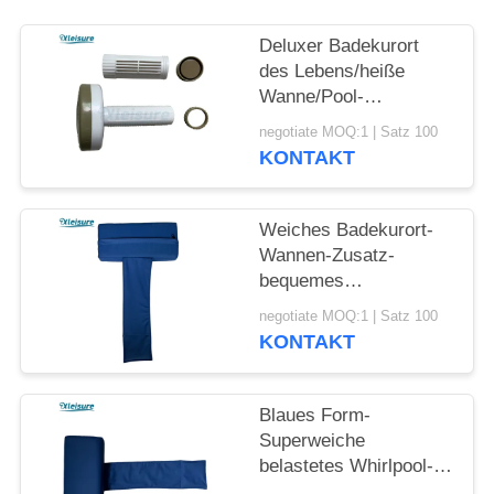
Deluxer Badekurort
des Lebens/heiße
Wanne/Pool-
Chemikalie, Chlor,
negotiate MOQ:1 | Satz 100
Brom-sich hin- und
KONTAKT
herbewegende Tablet-
Zufuhr für Badekurorte
im Freien in dunklem
Weiches Badekurort-
kakifarbigem
Wannen-Zusatz-
bequemes
Vinylbewegliches
negotiate MOQ:1 | Satz 100
Whirlpool-Wannen-
KONTAKT
Kissen für oder
Innenbadekurort-im
Freien heiße Wanne
Blaues Form-
Superweiche
belastetes Whirlpool-
Kissen der Farbet für