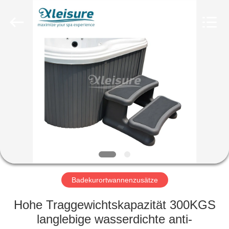
Xleisure
Limited.
All
Rights
Reserved.
Developed
by
ECER
STARTSEITE
PRODUKTE
ÜBER
UNS
FABRIK
TOUR
Badekurortwannenzusätze
Hohe Traggewichtskapazität 300KGS
QUALITÄTSKONTROLLE
langlebige wasserdichte anti-