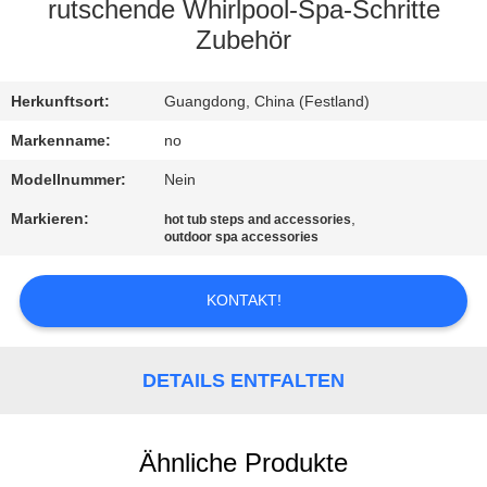
rutschende Whirlpool-Spa-Schritte
KONTAKT
Zubehör
REFERENZEN
Herkunftsort:
Guangdong, China (Festland)
Markenname:
no
SITEMAP
Modellnummer:
Nein
Markieren:
,
hot tub steps and accessories
PRIVACY
outdoor spa accessories
POLICY
KONTAKT!
DETAILS ENTFALTEN
Ähnliche Produkte