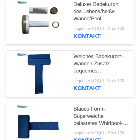
Deluxer Badekurort
des Lebens/heiße
Wanne/Pool-
Chemikalie, Chlor,
negotiate MOQ:1 | Satz 100
Brom-sich hin- und
KONTAKT
herbewegende Tablet-
Zufuhr für Badekurorte
im Freien in dunklem
Weiches Badekurort-
kakifarbigem
Wannen-Zusatz-
bequemes
Vinylbewegliches
negotiate MOQ:1 | Satz 100
Whirlpool-Wannen-
KONTAKT
Kissen für oder
Innenbadekurort-im
Freien heiße Wanne
Blaues Form-
Superweiche
belastetes Whirlpool-
Kissen der Farbet für
negotiate MOQ:1 | Satz 100
Massage-Badekurort