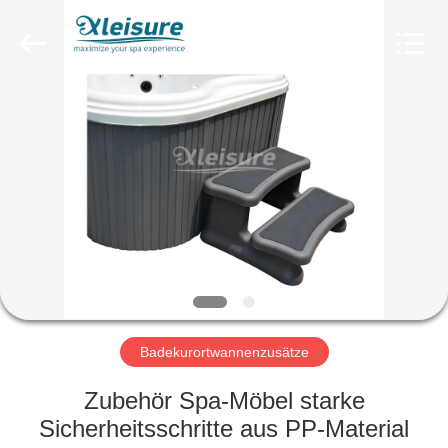
Xleisure
Limited.
All
Rights
Reserved.
Developed
by
ECER
STARTSEITE
PRODUKTE
ÜBER
UNS
FABRIK
TOUR
Badekurortwannenzusätze
Zubehör Spa-Möbel starke
QUALITÄTSKONTROLLE
Sicherheitsschritte aus PP-Material