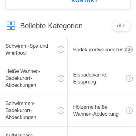
KONTAKT
für Förderung
Beliebte Kategorien
Alle
Schwimm-Spa und
Badekurortwannenzusätze
Whirlpool
Heiße Wannen-
Eisbadewanne.
Badekurort-
Eissprung
Abdeckungen
Schwimmen-
Hölzerne heiße
Badekurort-
Wannen-Abdeckung
Abdeckungen
Aufblasbare