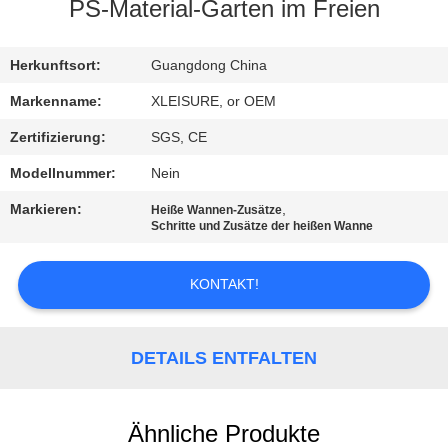
PS-Material-Garten im Freien
KONTAKT
Herkunftsort:
Guangdong China
REFERENZEN
Markenname:
XLEISURE, or OEM
Zertifizierung:
SGS, CE
SITEMAP
Modellnummer:
Nein
Markieren:
,
Heiße Wannen-Zusätze
PRIVACY
Schritte und Zusätze der heißen Wanne
POLICY
KONTAKT!
DETAILS ENTFALTEN
Ähnliche Produkte