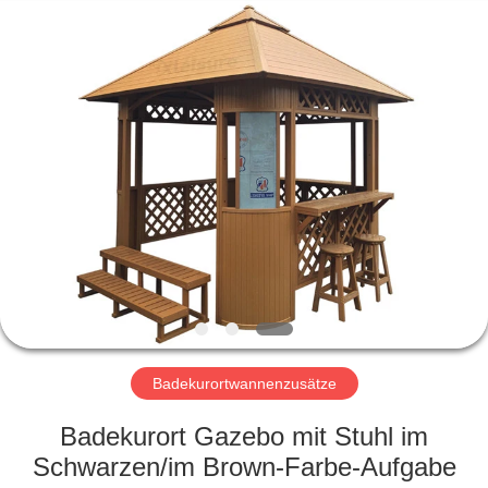
Xleisure
Limited.
All
Rights
Reserved.
Developed
by
ECER
STARTSEITE
PRODUKTE
ÜBER
UNS
FABRIK
TOUR
Badekurortwannenzusätze
Badekurort Gazebo mit Stuhl im
QUALITÄTSKONTROLLE
Schwarzen/im Brown-Farbe-Aufgabe