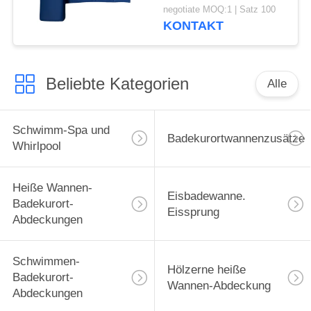
Kissen der Farbet für
negotiate MOQ:1 | Satz 100
Massage-Badekurort
KONTAKT
für Förderung
Beliebte Kategorien
Alle
Schwimm-Spa und
Badekurortwannenzusätze
Whirlpool
Heiße Wannen-
Eisbadewanne.
Badekurort-
Eissprung
Abdeckungen
Schwimmen-
Hölzerne heiße
Badekurort-
Wannen-Abdeckung
Abdeckungen