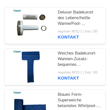
Deluxer Badekurort
des Lebens/heiße
Wanne/Pool-
Chemikalie, Chlor,
negotiate MOQ:1 | Satz 100
Brom-sich hin- und
KONTAKT
herbewegende Tablet-
Zufuhr für Badekurorte
im Freien in dunklem
Weiches Badekurort-
kakifarbigem
Wannen-Zusatz-
bequemes
Vinylbewegliches
negotiate MOQ:1 | Satz 100
Whirlpool-Wannen-
KONTAKT
Kissen für oder
Innenbadekurort-im
Freien heiße Wanne
Blaues Form-
Superweiche
belastetes Whirlpool-