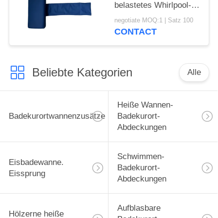
belastetes Whirlpool-
Kissen der Farbet für
negotiate MOQ:1 | Satz 100
Massage-Badekurort
CONTACT
für Förderung
Beliebte Kategorien
Alle
Heiße Wannen-
Badekurortwannenzusätze
Badekurort-
Abdeckungen
Schwimmen-
Eisbadewanne.
Badekurort-
Eissprung
Abdeckungen
Aufblasbare
Hölzerne heiße