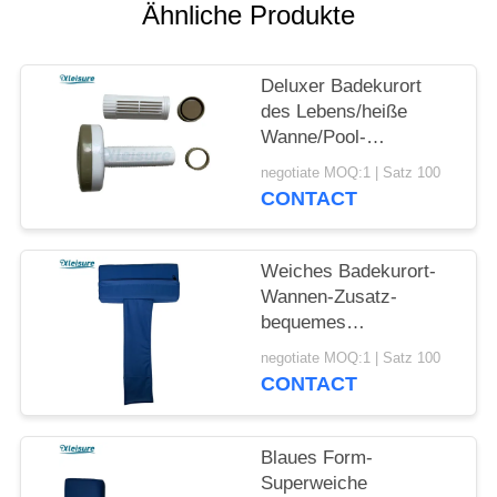
Ähnliche Produkte
Deluxer Badekurort
des Lebens/heiße
Wanne/Pool-
Chemikalie, Chlor,
negotiate MOQ:1 | Satz 100
Brom-sich hin- und
CONTACT
herbewegende Tablet-
Zufuhr für Badekurorte
im Freien in dunklem
Weiches Badekurort-
kakifarbigem
Wannen-Zusatz-
bequemes
Vinylbewegliches
negotiate MOQ:1 | Satz 100
Whirlpool-Wannen-
CONTACT
Kissen für oder
Innenbadekurort-im
Freien heiße Wanne
Blaues Form-
Superweiche