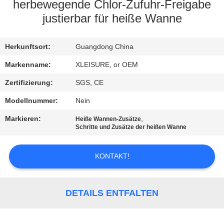
CONTROL
herbewegende Chlor-Zufuhr-Freigabe
justierbar für heiße Wanne
CONTACT
Herkunftsort:
Guangdong China
US
Markenname:
XLEISURE, or OEM
REQUEST
Zertifizierung:
SGS, CE
A
Modellnummer:
Nein
QUOTE
Markieren:
,
Heiße Wannen-Zusätze
Schritte und Zusätze der heißen Wanne
SITEMAP
KONTAKT!
PRIVACY
POLICY
DETAILS ENTFALTEN