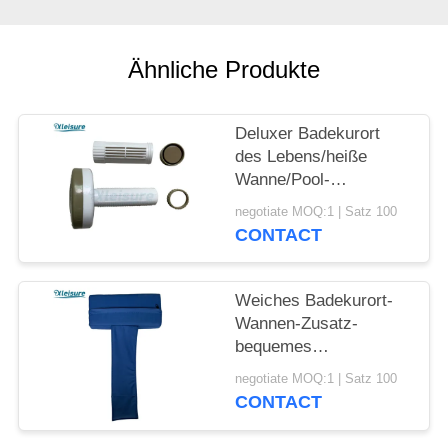
Ähnliche Produkte
Deluxer Badekurort
des Lebens/heiße
Wanne/Pool-
Chemikalie, Chlor,
negotiate MOQ:1 | Satz 100
Brom-sich hin- und
CONTACT
herbewegende Tablet-
Zufuhr für Badekurorte
im Freien in dunklem
Weiches Badekurort-
kakifarbigem
Wannen-Zusatz-
bequemes
Vinylbewegliches
negotiate MOQ:1 | Satz 100
Whirlpool-Wannen-
CONTACT
Kissen für oder
Innenbadekurort-im