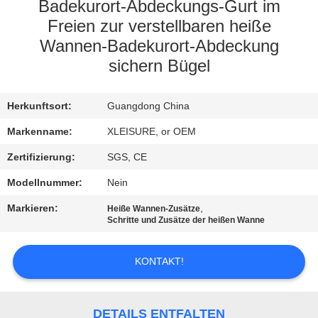
CONTROL
Badekurort-Abdeckungs-Gurt im
Freien zur verstellbaren heiße
Wannen-Badekurort-Abdeckung
CONTACT
sichern Bügel
US
Herkunftsort:
Guangdong China
REQUEST
Markenname:
XLEISURE, or OEM
A
Zertifizierung:
SGS, CE
QUOTE
Modellnummer:
Nein
SITEMAP
Markieren:
,
Heiße Wannen-Zusätze
Schritte und Zusätze der heißen Wanne
PRIVACY
KONTAKT!
POLICY
DETAILS ENTFALTEN