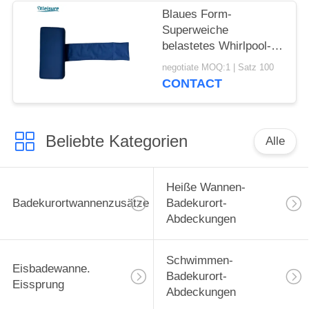
Freien heiße Wanne
Blaues Form-
Superweiche
belastetes Whirlpool-
Kissen der Farbet für
negotiate MOQ:1 | Satz 100
Massage-Badekurort
CONTACT
für Förderung
Beliebte Kategorien
Alle
Heiße Wannen-
Badekurortwannenzusätze
Badekurort-
Abdeckungen
Schwimmen-
Eisbadewanne.
Badekurort-
Eissprung
Abdeckungen