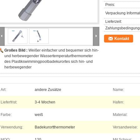
Preis:
Verpackung Informat
Lieferzeit:
Zahlungsbedingung
Kontakt
Großes Bild :
Weißer einfacher und bequemer sich hin-
und herbewegender Wassertemperaturthermometer
des Plastikswimmingpoolbadekurortes sich hin- und
herbewegender
Art:
andere Zusätze
Name:
Lieferfrist:
3-4 Wochen
Hafen:
Farbe:
weiß
Material:
Verwendung:
Badekurortthermometer
Versandweise:
MOQ:
120
Mit Schnur: