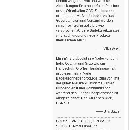
lernten wir genau wie und wo man
Abdeckungen für eine perfekte Passform
misst. Wir erhalten CAD-Zeichnungen
mit genauen Maßen für jeden Auftrag.
Gut organisiert und Versand werden
immer rechtzeitig geliefert, wie
versprochen. Andere Badekurortzusätze
sind auch groß und neue Produkte
überraschen auch!
—— Mike Wayn
LIEBEN Sie absolut ihre Abdeckungen,
hohe Qualität und Sitze wie ein
Handschuh. Großes Handelngeschäft
mit dieser Firma! Viele
Badekurortnebenprodukte, zum von, mit
der guten Preiskalkulation zu wählen!
Kundendienst und Kommunikation
während des Einrichtungsprozesses ist
ausgezeichnet. Und wir lieben Rick,
DANKE!
—— Jim Buttler
GROSSE PRODUKTE, GROSSER
SERVICE! Professinal und