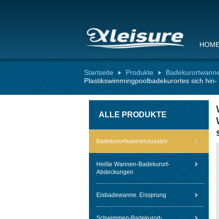
HOM
Startseite
Produkte
Badekurortwann
Plastikswimmingpoolbadekurortes sich hin
ALLE PRODUKTE
Badekurortwannenzusätze
Heiße Wannen-Badekurort-
Abdeckungen
Eisbadewanne. Eissprung
Schwimmen-Badekurort-