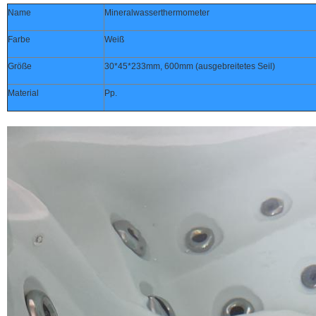
Name
Mineralwasserthermometer
Farbe
Weiß
Größe
30*45*233mm, 600mm (ausgebreitetes Seil)
Material
Pp.