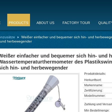
E
PRODUCTS
ABOUT US
FACTORY TOUR
QUALIT
enzusätze
Weißer einfacher und bequemer sich hin- und herbewe
- und herbewegender
Weißer einfacher und bequemer sich hin- und
Wassertemperaturthermometer des Plastikswi
sich hin- und herbewegender
Produktdetails:
Herkunftsort:
Markenname:
Zertifizierung:
Modellnummer:
Zahlung und Versa
Min Bestellmenge: