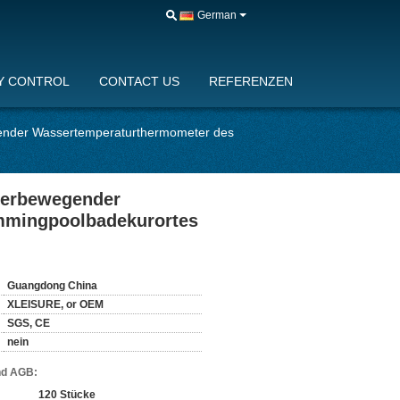
German
Y CONTROL
CONTACT US
REFERENZEN
gender Wassertemperaturthermometer des
 herbewegender
mmingpoolbadekurortes
Guangdong China
XLEISURE, or OEM
SGS, CE
nein
nd AGB:
120 Stücke