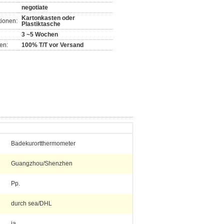
negotiate
Kartonkasten oder
ionen:
Plastiktasche
3 ~5 Wochen
en:
100% T/T vor Versand
Badekurortthermometer
Guangzhou/Shenzhen
Pp.
durch sea/DHL
ja