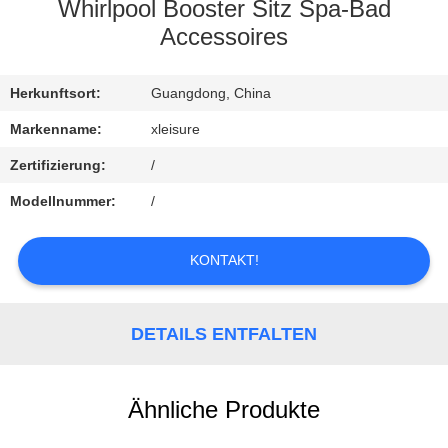
CONTROL
Whirlpool Booster Sitz Spa-Bad
Accessoires
CONTACT
Herkunftsort:
Guangdong, China
US
Markenname:
xleisure
REQUEST
Zertifizierung:
/
A
Modellnummer:
/
QUOTE
KONTAKT!
SITEMAP
DETAILS ENTFALTEN
PRIVACY
POLICY
Ähnliche Produkte