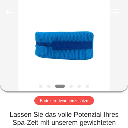
heißen
Wanne
Fournisseur.
Copyright
©
2018
-
2025
HOME
Xleisure
Limited.
All
Rights
Reserved.
PRODUCTS
Developed
by
ECER
ABOUT
US
FACTORY
TOUR
Badekurortwannenzusätze
Lassen Sie das volle Potenzial Ihres
QUALITY
Spa-Zeit mit unserem gewichteten