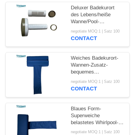
Deluxer Badekurort
des Lebens/heiße
Wanne/Pool-
Chemikalie, Chlor,
negotiate MOQ:1 | Satz 100
Brom-sich hin- und
CONTACT
herbewegende Tablet-
Zufuhr für Badekurorte
im Freien in dunklem
Weiches Badekurort-
kakifarbigem
Wannen-Zusatz-
bequemes
Vinylbewegliches
negotiate MOQ:1 | Satz 100
Whirlpool-Wannen-
CONTACT
Kissen für oder
Innenbadekurort-im
Freien heiße Wanne
Blaues Form-
Superweiche
belastetes Whirlpool-
Kissen der Farbet für
negotiate MOQ:1 | Satz 100