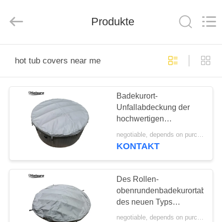
Limited.
All
Rights
Produkte
Reserved.
Developed
by
ECER
STARTSEITE
hot tub covers near me
PRODUKTE
Badekurort-
Unfallabdeckung der
ÜBER
hochwertigen
UNS
Abdeckungsbadekurorthaube
negotiable, depends on purchase volume MOQ:2 Sätze
der heißen Wanne runde
KONTAKT
für Badbadekurort im
FABRIK
Freien
TOUR
Des Rollen-
obenrundenbadekurortabdec
des neuen Typs
QUALITÄTSKONTROLLE
Badekurortrollenabdeckung
negotiable, depends on purchase volume MOQ:2 Sätze