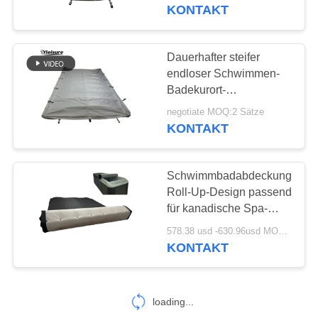
Oxford-Stoffes graue
KONTAKT
Abdeckung der heißen
KONTAKT
Wanne
Dauerhafter steifer
REFERENZEN
endloser Schwimmen-
Badekurort-
Abdeckungs-Rechteck-
SITEMAP
negotiate MOQ:2 Sätze
heiße Wannen-Deckel
KONTAKT
bedeckt Dunkelbraunes
PRIVACY
Schwimmbadabdeckung
POLICY
Roll-Up-Design passend
für kanadische Spa-
Marken für Outdoor-
578.38 usd -630.96usd MOQ:2
Schwimmbecken
KONTAKT
Oxford-Tuch Rollbare
Schwimmbadabdeckung
loading...