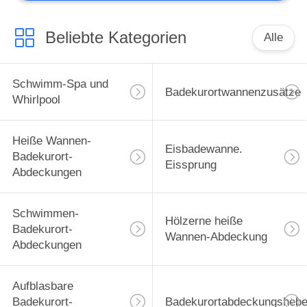
Beliebte Kategorien
Alle
Schwimm-Spa und
Badekurortwannenzusätze
Whirlpool
Heiße Wannen-
Eisbadewanne.
Badekurort-
Eissprung
Abdeckungen
Schwimmen-
Hölzerne heiße
Badekurort-
Wannen-Abdeckung
Abdeckungen
Aufblasbare
Badekurort-
Badekurortabdeckungshebe