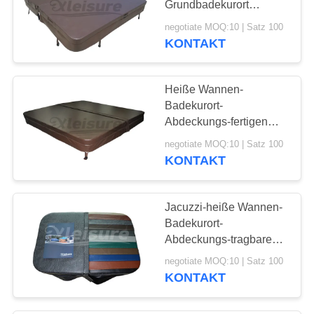
Grundbadekurort
bedeckt Breathable
negotiate MOQ:10 | Satz 100
besonders anfertigen
KONTAKT
Farbe
Heiße Wannen-
Badekurort-
Abdeckungs-fertigen
Breathable Kerl-heiße
negotiate MOQ:10 | Satz 100
Wannen-Abdeckungen
KONTAKT
Costcos Farbe
besonders an
Jacuzzi-heiße Wannen-
Badekurort-
Abdeckungs-tragbare
Energiesparende heiße
negotiate MOQ:10 | Satz 100
Wanne bedeckt
KONTAKT
feuerfestes