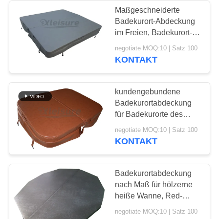
Maßgeschneiderte
Badekurort-Abdeckung
im Freien, Badekurort-
Deckel, Badekurort-
negotiate MOQ:10 | Satz 100
gebundene Ausgabe,
KONTAKT
Badekurort-Isolierschale
- Grau
kundengebundene
Badekurortabdeckung
für Badekurorte des
Maß-eins, Jacuzzi,
negotiate MOQ:10 | Satz 100
Badekurorte der heißen
KONTAKT
Quelle, Sundance-
Badekurorte
Badekurortabdeckung
nach Maß für hölzerne
heiße Wanne, Red-
cedar-Badekurort,
negotiate MOQ:10 | Satz 100
Edelstahlbadekurort -