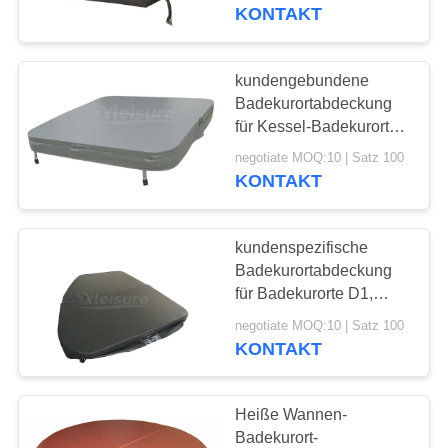
deckte Badekurort, inox
KONTAKT
Badekurort - decagon
KONTAKT
mit Ziegeln
kundengebundene
REFERENZEN
Badekurortabdeckung
für Kessel-Badekurorte,
Coleman-Badekurorte,
SITEMAP
negotiate MOQ:10 | Satz 100
L.A. Spas,
KONTAKT
Vorlagenbadekurort,
Costco-Badekurorte
PRIVACY
kundenspezifische
POLICY
Badekurortabdeckung
für Badekurorte D1,
Jacuzzi, Sundance,
negotiate MOQ:10 | Satz 100
artesische,
KONTAKT
unregelmäßige Form
Heiße Wannen-
Badekurort-