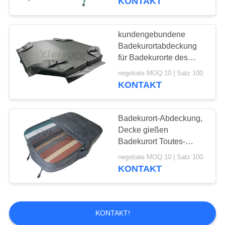
KONTAKT
Abdeckungen eine 4
Zoll-Stärke
kundengebundene
Badekurortabdeckung
für Badekurorte des
Maß-eins, Jacuzzi,
negotiate MOQ:10 | Satz 100
Badekurorte der heißen
KONTAKT
Quelle, arktische
Badekurorte
Badekurort-Abdeckung,
Decke gießen
Badekurort Toutes-
Marques, Tous ModèLes
negotiate MOQ:10 | Satz 100
KONTAKT
KONTAKT!