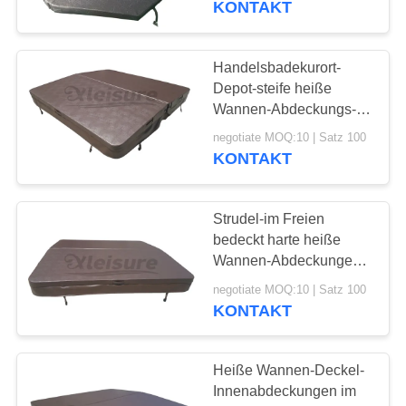
KONTAKT
decagon
Handelsbadekurort-
Depot-steife heiße
Wannen-Abdeckungs-
fertigen thermische
negotiate MOQ:10 | Satz 100
Badekurort-Abdeckung
KONTAKT
Form besonders an
Strudel-im Freien
bedeckt harte heiße
Wannen-Abdeckungen
im Grundbadekurort 4-
negotiate MOQ:10 | Satz 100
Zoll dickes
KONTAKT
Heiße Wannen-Deckel-
Innenabdeckungen im