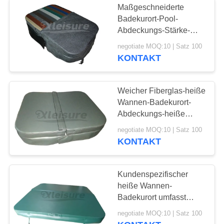
Maßgeschneiderte
Badekurort-Pool-
Abdeckungs-Stärke-
kundenspezifische
negotiate MOQ:10 | Satz 100
heiße Wannen-
KONTAKT
Abdeckungen und
Badekurort-
Abdeckungen
Weicher Fiberglas-heiße
Wannen-Badekurort-
Abdeckungs-heiße
Wannen-Winter umfasst
negotiate MOQ:10 | Satz 100
das
KONTAKT
Hochleistungsnähen
Kundenspezifischer
heiße Wannen-
Badekurort umfasst
dauerhafte Pool-und
negotiate MOQ:10 | Satz 100
Badekurort-