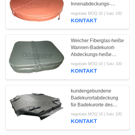
Innenabdeckungs-
kundenspezifischer
negotiate MOQ:10 | Satz 100
heiße Wannen-
KONTAKT
Abdeckungs-und
Badekurort-
Abdeckungs-Mehltau
Weicher Fiberglas-heiße
beständig
Wannen-Badekurort-
Abdeckungs-heiße
Wannen-Winter umfasst
negotiate MOQ:10 | Satz 100
das
KONTAKT
Hochleistungsnähen
kundengebundene
Badekurortabdeckung
für Badekurorte des
Maß-eins, Jacuzzi,
negotiate MOQ:10 | Satz 100
Badekurorte der heißen
KONTAKT
Quelle, arktische
Badekurorte