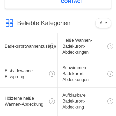
CONTACT
Wannen-Abdeckung
hellbraun schwimmt
Beliebte Kategorien
Alle
Heiße Wannen-
Badekurortwannenzusätze
Badekurort-
Abdeckungen
Schwimmen-
Eisbadewanne.
Badekurort-
Eissprung
Abdeckungen
Aufblasbare
Hölzerne heiße
Badekurort-
Wannen-Abdeckung
Abdeckung