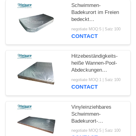
Schwimmen-
Badekurort im Freien
bedeckt
Energieeffizienz-
negotiate MOQ:5 | Satz 100
thermische heiße
CONTACT
Wannen-Deckel-hohen
R-Wert
Hitzebeständigkeits-
heiße Wannen-Pool-
Abdeckungen
erweiterten
negotiate MOQ:1 | Satz 100
Polystyreneabric-
CONTACT
Material
Vinyleinziehbares
Schwimmen-
Badekurort-
Abdeckungs-Safe,
negotiate MOQ:5 | Satz 100
welches die heiße