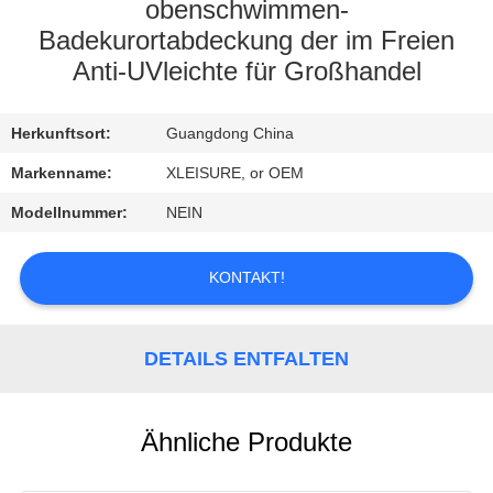
CONTROL
obenschwimmen-
Badekurortabdeckung der im Freien
Anti-UVleichte für Großhandel
CONTACT
US
Herkunftsort:
Guangdong China
Markenname:
XLEISURE, or OEM
REQUEST
A
Modellnummer:
NEIN
QUOTE
KONTAKT!
SITEMAP
DETAILS ENTFALTEN
PRIVACY
POLICY
Ähnliche Produkte