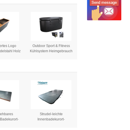
tehendes
Holzkohle
eiße Wanne
rapie-Wanne
ertes Logo
Outdoor Sport & Fitness
delstahl Holz
Kühlsystem Heimgebrauch
ge Wanne
Aufblasbare PVC-Eis Bad
ad Wanne für
Wasserkühler Schnell-Eis-
te Whirlpool
Kalt-Dumpfbad für
annen
Wasserfilter
iehbares
Strudel-leichte
adekurort-
Innenbadekurort-
afe, welches
Abdeckungen mit
 Wannen-
Schlüsselverschluß 4 Zoll-