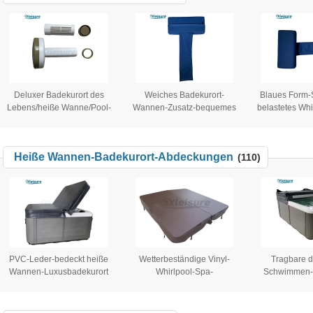
Deluxer Badekurort des
Weiches Badekurort-
Blaues Form-
Lebens/heiße Wanne/Pool-
Wannen-Zusatz-bequemes
belastetes Whi
Chemikalie, Chlor, Brom-
Vinylbewegliches
der Farbet f
sich hin- und
Whirlpool-Wannen-Kissen
Badekurort f
herbewegende Tablet-
für oder Innenbadekurort-im
Heiße Wannen-Badekurort-Abdeckungen
(110)
Zufuhr für Badekurorte im
Freien heiße Wanne
Freien in dunklem
kakifarbigem
PVC-Leder-bedeckt heiße
Wetterbeständige Vinyl-
Tragbare d
Wannen-Luxusbadekurort
Whirlpool-Spa-
Schwimmen-B
langlebiges u. Spezialisten
Abdeckungen für den
Pool-Abd
für Acrylbadekurort
Wohnbereich, konische
Vinylbad
Dicke 7 cm
Innenabdecku