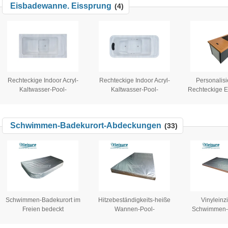
Eisbadewanne. Eissprung
(4)
für freis
Schwimmen-h
für hydrothe
Rechteckige Indoor Acryl-
Rechteckige Indoor Acryl-
Personalisi
Kaltwasser-Pool-
Kaltwasser-Pool-
Rechteckige E
Abdeckung All-in-One-
Abdeckung All-in-One-
Spa Massa
Kalttauchen-Eisbad-Kühler
Kalttauchen-Eisbad-Kühler
Portable Eisb
Außen-isolierter Ein-Teil-
Außen-isolierter Ein-Teil-
Athleten Kal
Schwimmen-Badekurort-Abdeckungen
(33)
Badewanne
Badewanne
Badew
Schwimmen-Badekurort im
Hitzebeständigkeits-heiße
Vinyleinz
Freien bedeckt
Wannen-Pool-
Schwimmen-B
Energieeffizienz-thermische
Abdeckungen erweiterten
Abdeckungs-S
heiße Wannen-Deckel-
Polystyreneabric-Material
die heiße