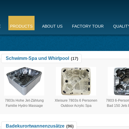
E
PRODUCTS
ABOUT US
FACTORY TOUR
QUALIT
Schwimm-Spa und Whirlpool
(17)
7803s Hohe Jet-Zählung
Xleisure 7803s 6 Personen
7803 6-Person
Familie Hydro Massage
Outdoor Acrylic Spa
Bad 150 Jets 
Whirlpool Quadrat
Schwimmbad mit Balboa-
Entwurf Fr
Freistehender Acryl-
System
Quadratform L
Außenbad
Massage
Badekurortwannenzusätze
(96)
Steuerun