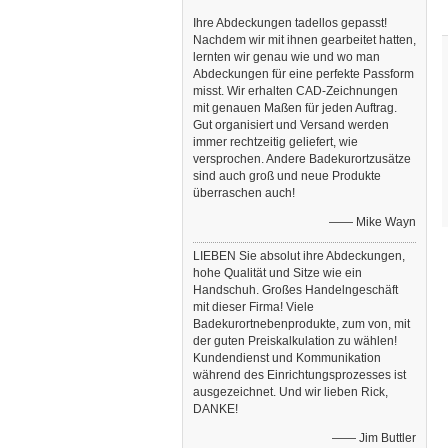
Ihre Abdeckungen tadellos gepasst!
Nachdem wir mit ihnen gearbeitet hatten,
lernten wir genau wie und wo man
Abdeckungen für eine perfekte Passform
misst. Wir erhalten CAD-Zeichnungen
mit genauen Maßen für jeden Auftrag.
Gut organisiert und Versand werden
immer rechtzeitig geliefert, wie
versprochen. Andere Badekurortzusätze
sind auch groß und neue Produkte
überraschen auch!
—— Mike Wayn
LIEBEN Sie absolut ihre Abdeckungen,
hohe Qualität und Sitze wie ein
Handschuh. Großes Handelngeschäft
mit dieser Firma! Viele
Badekurortnebenprodukte, zum von, mit
der guten Preiskalkulation zu wählen!
Kundendienst und Kommunikation
während des Einrichtungsprozesses ist
ausgezeichnet. Und wir lieben Rick,
DANKE!
—— Jim Buttler