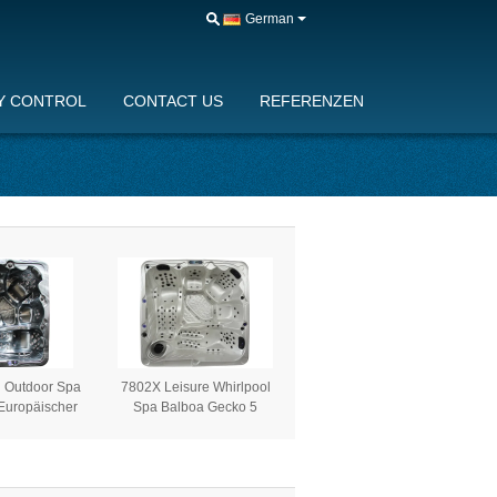
German
Y CONTROL
CONTACT US
REFERENZEN
 Outdoor Spa
7802X Leisure Whirlpool
Europäischer
Spa Balboa Gecko 5
eistehende
Personen Außen-Whirlpool
uft Whirlpool
Acrylglasfaser Quadrat
 Balboa
Europäisches Design
gssystem