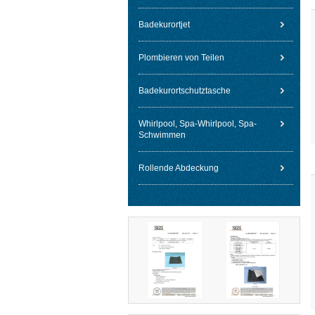
Badekurortjet
Plombieren von Teilen
Badekurortschutztasche
Whirlpool, Spa-Whirlpool, Spa-
Schwimmen
Rollende Abdeckung