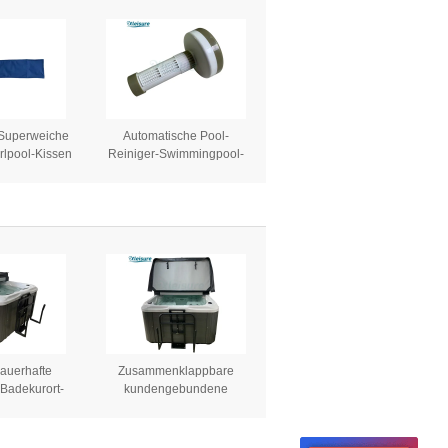
Superweiche
Automatische Pool-
rlpool-Kissen
Reiniger-Swimmingpool-
ür Massage-
Ausrüstungs-justierbare
ür Förderung
Wasserbehandlungs-
Badekurort-Floss-Zufuhr
auerhafte
Zusammenklappbare
adekurort-
kundengebundene
eckungs-
Schatten-Badekurort-
ekurort-
Abdeckung im Freien für
ng im Freien
Balboa-heiße Wanne in der