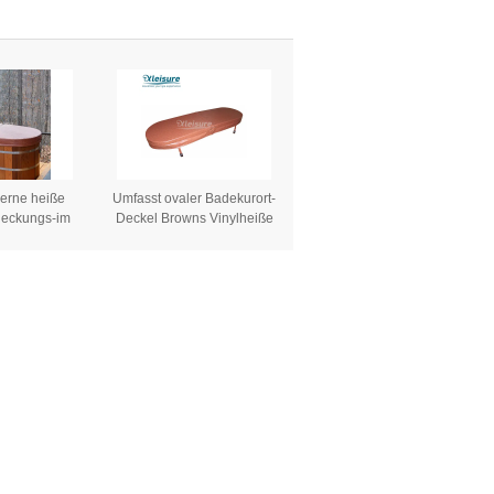
hellbraun
Stärke
immt
zerne heiße
Umfasst ovaler Badekurort-
eckungs-im
Deckel Browns Vinylheiße
ormable Kern
Wannen-und -badekurort-
ße Wannen-
Abdeckungen für hölzerne
ungen
heiße Wannen-Badewanne