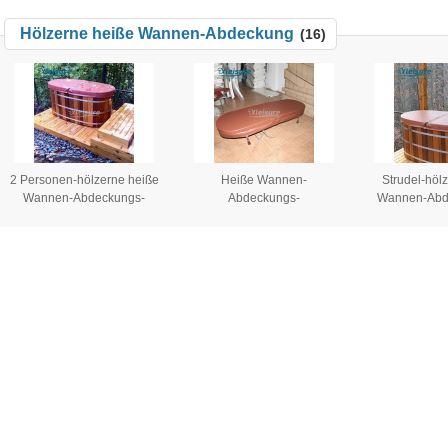
hohen R-Wert
Abdeckung 
Hölzerne heiße Wannen-Abdeckung
(16)
schw
2 Personen-hölzerne heiße
Heiße Wannen-
Strudel-höl
Wannen-Abdeckungs-
Abdeckungs-
Wannen-Abd
Innenisolierungs-heiße
Energieeffizienz-hölzerne
Freien Indef
Wannen-Badekurort-
Badekurort-Abdeckung der
umfasst hei
Abdeckungs-Oval-Form
Abnutzungs-Widerstand-
Abdeck
heißen Quellen